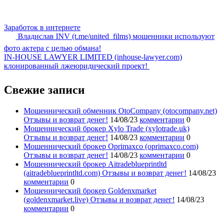
Заработок в интернете
Владислав INV (t.me/united_films) мошенники используют
фото актера с целью обмана!
IN-HOUSE LAWYER LIMITED (inhouse-lawyer.com)
клонированный лжеюридический проект!
Свежие записи
Мошеннический обменник OtoCompany (otocompany.net)
Отзывы и возврат денег!
14/08/23
комментарии
0
Мошеннический брокер Xylo Trade (xylotrade.uk)
Отзывы и возврат денег!
14/08/23
комментарии
0
Мошеннический брокер Oprimaxco (oprimaxco.com)
Отзывы и возврат денег!
14/08/23
комментарии
0
Мошеннический брокер Aitradeblueprintltd
(aitradeblueprintltd.com) Отзывы и возврат денег!
14/08/23
комментарии
0
Мошеннический брокер Goldenxmarket
(goldenxmarket.live) Отзывы и возврат денег!
14/08/23
комментарии
0