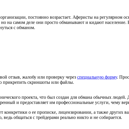
организации, постоянно возрастает. Аферисты на регулярном о
но на самом деле они просто обманывают и кидают население. 
нуться с обманом.
вой отзыв, жалобу или проверку через
специальную форму
. Про
но прикрепить скриншоты или файлы.
еннического проекта, что был создан для обмана обычных людей. 
веренный и предоставляет им профессиональные услуги, чему вер
т конкретики о ее прописке, лицензировании, а также других в
, ведь общаться с трейдерами реально никто и не собирается.