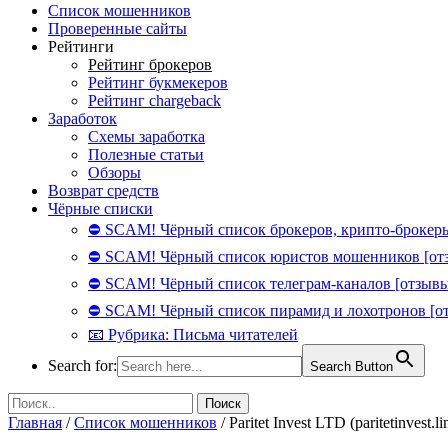
Список мошенников
Проверенные сайты
Рейтинги
Рейтинг брокеров
Рейтинг букмекеров
Рейтинг chargeback
Заработок
Схемы заработка
Полезные статьи
Обзоры
Возврат средств
Чёрные списки
⛔ SCAM! Чёрный список брокеров, крипто-брокеры
⛔ SCAM! Чёрный список юристов мошенников [от
⛔ SCAM! Чёрный список телеграм-каналов [отзывы
⛔ SCAM! Чёрный список пирамид и лохотронов [о
📧 Рубрика: Письма читателей
Search for:
Search Button
Главная
/
Список мошенников
/
Paritet Invest LTD (paritetinvest.