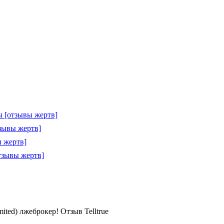
 [отзывы жертв]
зывы жертв]
 жертв]
тзывы жертв]
limited) лжеброкер! Отзыв Telltrue