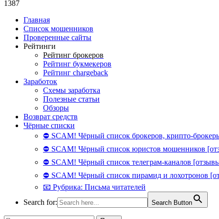
1387
Главная
Список мошенников
Проверенные сайты
Рейтинги
Рейтинг брокеров
Рейтинг букмекеров
Рейтинг chargeback
Заработок
Схемы заработка
Полезные статьи
Обзоры
Возврат средств
Чёрные списки
⛔ SCAM! Чёрный список брокеров, крипто-брокеры
⛔ SCAM! Чёрный список юристов мошенников [от
⛔ SCAM! Чёрный список телеграм-каналов [отзывы
⛔ SCAM! Чёрный список пирамид и лохотронов [о
📧 Рубрика: Письма читателей
Search for:
Search Button