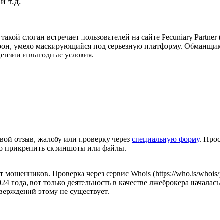
и т.д.
такой слоган встречает пользователей на сайте Pecuniary Partner 
трон, умело маскирующийся под серьезную платформу. Обманщик
ензии и выгодные условия.
вой отзыв, жалобу или проверку через
специальную форму
. Про
но прикрепить скриншоты или файлы.
кт мошенников. Проверка через сервис Whois (https://who.is/whois
024 года, вот только деятельность в качестве лжеброкера началас
верждений этому не существует.