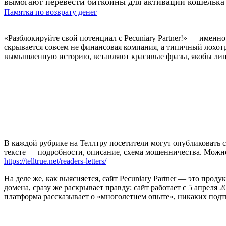
вымогают перевести биткойны для активации кошелька 
Памятка по возврату денег
«Разблокируйте свой потенциал с Pecuniary Partner!» — именно 
скрывается совсем не финансовая компания, а типичный лохо
вымышленную историю, вставляют красивые фразы, якобы лиц
В каждой рубрике на Теллтру посетители могут опубликовать с
тексте — подробности, описание, схема мошенничества. Мож
https://telltrue.net/readers-letters/
На деле же, как выясняется, сайт Pecuniary Partner — это проду
домена, сразу же раскрывает правду: сайт работает с 5 апреля 2
платформа рассказывает о «многолетнем опыте», никаких подт