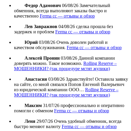
Федор Адамович
06/08/26
Замечательный
обменник, всегда выполняют заказы быстро и
качественно
Ferma cc — отзывы и обзор
Лев Завражнов
04/08/26
сделка прошла без
задержек и проблем
Ferma cc — отзывы и обзор
Юрий
03/08/26
Очень доволен работой и
качеством обслуживания.
Ferma cc — отзывы и обзор
Алексей Пронин
03/08/26
Данной компании
доверять можно. Такое возможно.
Rolling Reserve –
МОШЕННИКИ? (так процедуре мстят жулики)
Анастасия
03/08/26
Здравствуйте! Оставила заявку
на сайте, со мной связался Попов Евгений Валерьевич
из юридической компании ООО…
Rolling Reserve –
МОШЕННИКИ? (так процедуре мстят жулики)
Максим
31/07/26
профессионально и оперативно
помогли с обменом
Ferma cc — отзывы и обзор
Леня
29/07/26
Очень удобный обменник, всегда
быстро меняют валюту
Ferma cc — отзывы и обзор