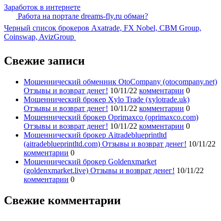
Заработок в интернете
Работа на портале dreams-fly.ru обман?
Черный список брокеров Axatrade, FX Nobel, CBM Group,
Coinswap, AvizGroup
Свежие записи
Мошеннический обменник OtoCompany (otocompany.net)
Отзывы и возврат денег!
10/11/22
комментарии
0
Мошеннический брокер Xylo Trade (xylotrade.uk)
Отзывы и возврат денег!
10/11/22
комментарии
0
Мошеннический брокер Oprimaxco (oprimaxco.com)
Отзывы и возврат денег!
10/11/22
комментарии
0
Мошеннический брокер Aitradeblueprintltd
(aitradeblueprintltd.com) Отзывы и возврат денег!
10/11/22
комментарии
0
Мошеннический брокер Goldenxmarket
(goldenxmarket.live) Отзывы и возврат денег!
10/11/22
комментарии
0
Свежие комментарии