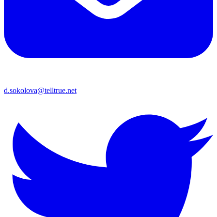
d.sokolova@telltrue.net