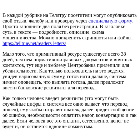
В каждой рубрике на Теллтру посетители могут опубликовать
свой отзыв, жалобу или проверку через
специальную форму
.
Просто заполните два поля без регистрации. В заголовке —
суть, в тексте — подробности, описание, схема
мошенничества. Можно прикрепить скриншоты или файлы.
https://telltrue.net/readers-letters/
Мало того, что примитивный ресурс существует всего 38
дней, там нем нормативно-правовых документов и внятных
контактов, тут еще и эмблему Центробанка прилепили для
убедительности. Как только пользователь на это ведется,
увидев нарисованную сумму, готов идти дальше, система
начнет оповещать, что выплата готова, далее предложит
ввести банковские реквизиты для перевода.
Как только человек введет реквизиты (это могут быть
случайные цифры и система все одно выдаст, что перевод
пошел), ему якобы отправят платеж, далее придет сообщение
об ошибке, необходимости оплатить налог, конвертацию и так
далее. Если человек все это оплатит, естественно, денег не
будет и, он останется вдвойне обманутым.