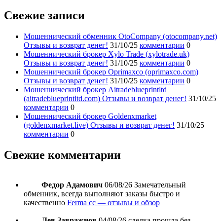
Свежие записи
Мошеннический обменник OtoCompany (otocompany.net)
Отзывы и возврат денег!
31/10/25
комментарии
0
Мошеннический брокер Xylo Trade (xylotrade.uk)
Отзывы и возврат денег!
31/10/25
комментарии
0
Мошеннический брокер Oprimaxco (oprimaxco.com)
Отзывы и возврат денег!
31/10/25
комментарии
0
Мошеннический брокер Aitradeblueprintltd
(aitradeblueprintltd.com) Отзывы и возврат денег!
31/10/25
комментарии
0
Мошеннический брокер Goldenxmarket
(goldenxmarket.live) Отзывы и возврат денег!
31/10/25
комментарии
0
Свежие комментарии
Федор Адамович
06/08/26
Замечательный
обменник, всегда выполняют заказы быстро и
качественно
Ferma cc — отзывы и обзор
Лев Завражнов
04/08/26
сделка прошла без