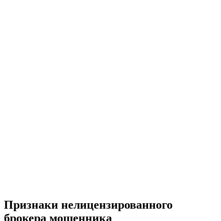
Признаки нелицензированного
брокера мошенника