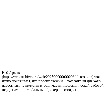
Веб Архив
(https://web.archive.org/web/20250000000000*/plutco.com) тоже
четко показывает, что проект свежий. Этот сайт ни для кого
известным не является и, занимается мошеннической работой,
перед нами не глобальный брокер, а лохотрон.