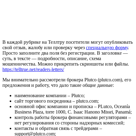
В каждой рубрике на Теллтру посетители могут опубликовать
свой отзыв, жалобу или проверку через
специальную форму
.
Просто заполните два поля без регистрации. В заголовке —
суть, в тексте — подробности, описание, схема
мошенничества. Можно прикрепить скриншоты или файлы.
https://telltrue.net/readers-letters/
Мы внимательно рассмотрели брокера Plutco (plutco.com), его
предложения и работу, что дало такие общие данные:
наименование компании – Plutco;
сайт торгового посредника – plutco.com;
основной офис компании и прописка – PLutco, Oceanía
Business Plaza, torre 1000, C. Isaac Hanono Missri, Panamá;
контроль работы брокера финансовыми регуляторами –
нет регулирования со стороны надзорных комиссий;
контакты и обратная связь с трейдерами –
support@plutco.com;