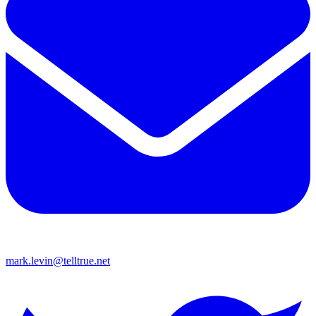
mark.levin@telltrue.net