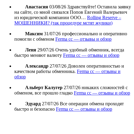
Анастасия
03/08/26
Здравствуйте! Оставила заявку
на сайте, со мной связался Попов Евгений Валерьевич
из юридической компании ООО…
Rolling Reserve –
МОШЕННИКИ? (так процедуре мстят жулики)
Максим
31/07/26
профессионально и оперативно
помогли с обменом
Ferma cc — отзывы и обзор
Леня
29/07/26
Очень удобный обменник, всегда
быстро меняют валюту
Ferma cc — отзывы и обзор
Александр
27/07/26
Доволен оперативностью и
качеством работы обменника.
Ferma cc — отзывы и
обзор
Альберт Калугер
27/07/26
никаких сложностей с
обменом, все прошло гладко
Ferma cc — отзывы и обзор
Эдуард
27/07/26
Все операции обмена проходят
быстро и безопасно
Ferma cc — отзывы и обзор