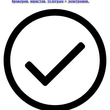
брокеров,
юристов,
телеграм
и
лохотронов.