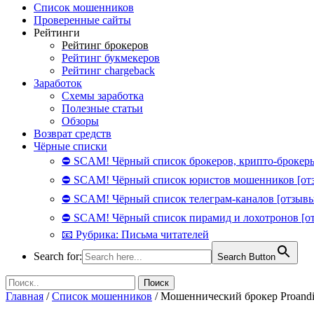
Список мошенников
Проверенные сайты
Рейтинги
Рейтинг брокеров
Рейтинг букмекеров
Рейтинг chargeback
Заработок
Схемы заработка
Полезные статьи
Обзоры
Возврат средств
Чёрные списки
⛔ SCAM! Чёрный список брокеров, крипто-брокеры
⛔ SCAM! Чёрный список юристов мошенников [от
⛔ SCAM! Чёрный список телеграм-каналов [отзывы
⛔ SCAM! Чёрный список пирамид и лохотронов [о
📧 Рубрика: Письма читателей
Search for:
Search Button
Главная
/
Список мошенников
/
Мошеннический брокер Proandis