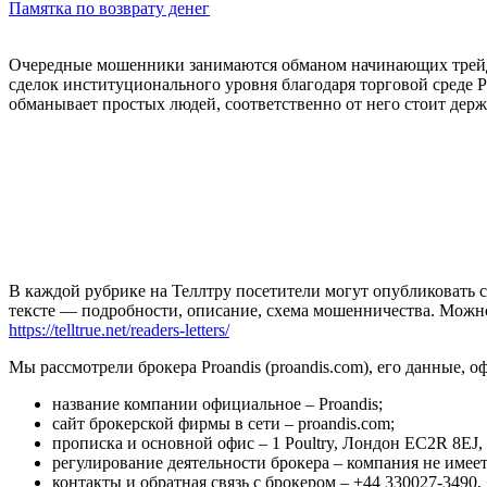
Памятка по возврату денег
Очередные мошенники занимаются обманом начинающих трейдер
сделок институционального уровня благодаря торговой среде Pr
обманывает простых людей, соответственно от него стоит держ
В каждой рубрике на Теллтру посетители могут опубликовать с
тексте — подробности, описание, схема мошенничества. Мож
https://telltrue.net/readers-letters/
Мы рассмотрели брокера Proandis (proandis.com), его данные,
название компании официальное – Proandis;
сайт брокерской фирмы в сети – proandis.com;
прописка и основной офис – 1 Poultry, Лондон EC2R 8EJ,
регулирование деятельности брокера – компания не име
контакты и обратная связь с брокером – +44 330027-3490, 