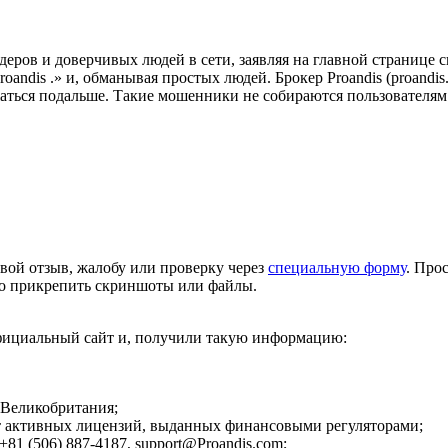
ов и доверчивых людей в сети, заявляя на главной странице 
oandis .» и, обманывая простых людей. Брокер Proandis (proandi
аться подальше. Такие мошенники не собираются пользователям п
вой отзыв, жалобу или проверку через
специальную форму
. Про
но прикрепить скриншоты или файлы.
 официальный сайт и, получили такую информацию:
 Великобритания;
ет активных лицензий, выданных финансовыми регуляторами;
+81 (506) 887-4187, support@Proandis.com;