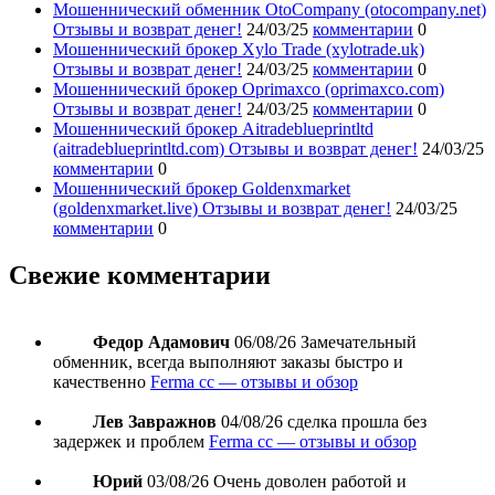
Мошеннический обменник OtoCompany (otocompany.net)
Отзывы и возврат денег!
24/03/25
комментарии
0
Мошеннический брокер Xylo Trade (xylotrade.uk)
Отзывы и возврат денег!
24/03/25
комментарии
0
Мошеннический брокер Oprimaxco (oprimaxco.com)
Отзывы и возврат денег!
24/03/25
комментарии
0
Мошеннический брокер Aitradeblueprintltd
(aitradeblueprintltd.com) Отзывы и возврат денег!
24/03/25
комментарии
0
Мошеннический брокер Goldenxmarket
(goldenxmarket.live) Отзывы и возврат денег!
24/03/25
комментарии
0
Свежие комментарии
Федор Адамович
06/08/26
Замечательный
обменник, всегда выполняют заказы быстро и
качественно
Ferma cc — отзывы и обзор
Лев Завражнов
04/08/26
сделка прошла без
задержек и проблем
Ferma cc — отзывы и обзор
Юрий
03/08/26
Очень доволен работой и