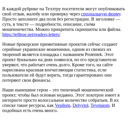
В каждой рубрике на Теллтру посетители могут опубликовать
свой отзыв, жалобу или проверку через
специальную форму
.
Просто заполните два поля без регистрации. В заголовке —
суть, в тексте — подробности, описание, схема
мошенничества. Можно прикрепить скриншоты или файлы.
https://telltrue.net/readers-letters/
Новые брокерские примитивные проектов сейчас создают
серийные украинские мошенники, одним из свежих их
творений является площадка с названием Protentek. Этот
проект буквально на днях появился, но его представители
уверяют, что работает очень долго. Кроме того, на сайте
нарисована красивая впечатляющая статистика, если
пользователи ей будут верить, тогда гарантировано они
потеряют свои финансы.
Наши нынешние герои – это типичный мошеннический
проект, чтобы был основан недавно. Этот лохотрон имеет в
интернете просто колоссальное количество собратьев. В их
списке такие ресурсы, как
Vepilorn
,
Delyvtol
,
Tevetaiom
. И
подобных есть очень много.