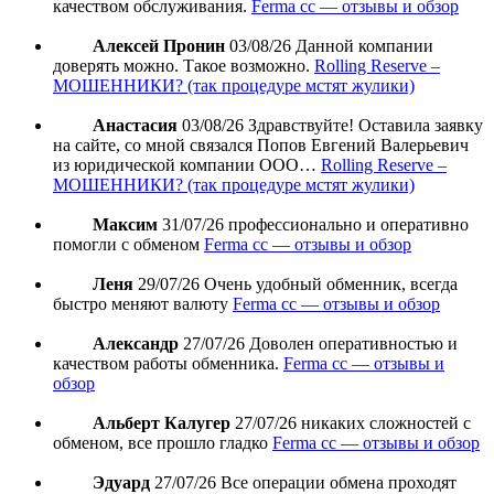
качеством обслуживания.
Ferma cc — отзывы и обзор
Алексей Пронин
03/08/26
Данной компании
доверять можно. Такое возможно.
Rolling Reserve –
МОШЕННИКИ? (так процедуре мстят жулики)
Анастасия
03/08/26
Здравствуйте! Оставила заявку
на сайте, со мной связался Попов Евгений Валерьевич
из юридической компании ООО…
Rolling Reserve –
МОШЕННИКИ? (так процедуре мстят жулики)
Максим
31/07/26
профессионально и оперативно
помогли с обменом
Ferma cc — отзывы и обзор
Леня
29/07/26
Очень удобный обменник, всегда
быстро меняют валюту
Ferma cc — отзывы и обзор
Александр
27/07/26
Доволен оперативностью и
качеством работы обменника.
Ferma cc — отзывы и
обзор
Альберт Калугер
27/07/26
никаких сложностей с
обменом, все прошло гладко
Ferma cc — отзывы и обзор
Эдуард
27/07/26
Все операции обмена проходят