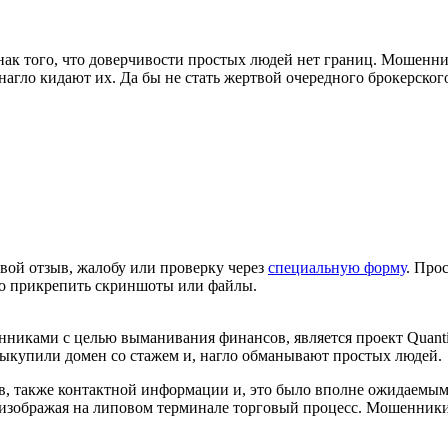
нак того, что доверчивости простых людей нет границ. Мошенни
агло кидают их. Да бы не стать жертвой очередного брокерского
вой отзыв, жалобу или проверку через
специальную форму
. Про
но прикрепить скриншоты или файлы.
ками с целью выманивания финансов, является проект QuantiTrad
выкупили домен со стажем и, нагло обманывают простых людей.
ов, также контактной информации и, это было вполне ожидаемым
 изображая на липовом терминале торговый процесс. Мошенник