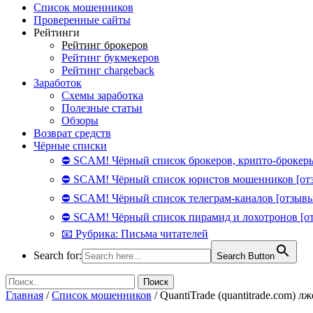
Список мошенников
Проверенные сайты
Рейтинги
Рейтинг брокеров
Рейтинг букмекеров
Рейтинг chargeback
Заработок
Схемы заработка
Полезные статьи
Обзоры
Возврат средств
Чёрные списки
⛔ SCAM! Чёрный список брокеров, крипто-брокеры
⛔ SCAM! Чёрный список юристов мошенников [от
⛔ SCAM! Чёрный список телеграм-каналов [отзывы
⛔ SCAM! Чёрный список пирамид и лохотронов [о
📧 Рубрика: Письма читателей
Search for:
Search Button
Главная
/
Список мошенников
/
QuantiTrade (quantitrade.com) лж