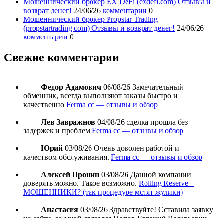
Мошеннический брокер EX DeFi (exdefi.com) Отзывы и
возврат денег!
24/06/26
комментарии
0
Мошеннический брокер Propstar Trading
(propstartrading.com) Отзывы и возврат денег!
24/06/26
комментарии
0
Свежие комментарии
Федор Адамович
06/08/26
Замечательный
обменник, всегда выполняют заказы быстро и
качественно
Ferma cc — отзывы и обзор
Лев Завражнов
04/08/26
сделка прошла без
задержек и проблем
Ferma cc — отзывы и обзор
Юрий
03/08/26
Очень доволен работой и
качеством обслуживания.
Ferma cc — отзывы и обзор
Алексей Пронин
03/08/26
Данной компании
доверять можно. Такое возможно.
Rolling Reserve –
МОШЕННИКИ? (так процедуре мстят жулики)
Анастасия
03/08/26
Здравствуйте! Оставила заявку