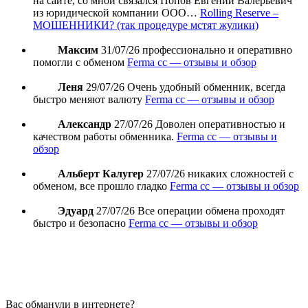
на сайте, со мной связался Попов Евгений Валерьевич
из юридической компании ООО…
Rolling Reserve –
МОШЕННИКИ? (так процедуре мстят жулики)
Максим
31/07/26
профессионально и оперативно
помогли с обменом
Ferma cc — отзывы и обзор
Леня
29/07/26
Очень удобный обменник, всегда
быстро меняют валюту
Ferma cc — отзывы и обзор
Александр
27/07/26
Доволен оперативностью и
качеством работы обменника.
Ferma cc — отзывы и
обзор
Альберт Калугер
27/07/26
никаких сложностей с
обменом, все прошло гладко
Ferma cc — отзывы и обзор
Эдуард
27/07/26
Все операции обмена проходят
быстро и безопасно
Ferma cc — отзывы и обзор
Вас обманули в интернете?