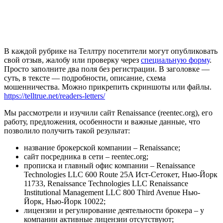
В каждой рубрике на Теллтру посетители могут опубликовать
свой отзыв, жалобу или проверку через
специальную форму
.
Просто заполните два поля без регистрации. В заголовке —
суть, в тексте — подробности, описание, схема
мошенничества. Можно прикрепить скриншоты или файлы.
https://telltrue.net/readers-letters/
Мы рассмотрели и изучили сайт Renaissance (reentec.org), его
работу, предложения, особенности и важные данные, что
позволило получить такой результат:
название брокерской компании – Renaissance;
сайт посредника в сети – reentec.org;
прописка и главный офис компании – Renaissance
Technologies LLC 600 Route 25A Ист-Сетокет, Нью-Йорк
11733, Renaissance Technologies LLC Renaissance
Institutional Management LLC 800 Third Avenue Нью-
Йорк, Нью-Йорк 10022;
лицензии и регулирование деятельности брокера – у
компании активные лицензии отсутствуют;