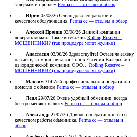
задержек и проблем
Ferma cc — отзывы и обзор
Юрий
03/08/26
Очень доволен работой и
качеством обслуживания.
Ferma cc — отзывы и обзор
Алексей Пронин
03/08/26
Данной компании
доверять можно. Такое возможно.
Rolling Reserve –
МОШЕННИКИ? (так процедуре мстят жулики)
Анастасия
03/08/26
Здравствуйте! Оставила заявку
на сайте, со мной связался Попов Евгений Валерьевич
из юридической компании ООО…
Rolling Reserve –
МОШЕННИКИ? (так процедуре мстят жулики)
Максим
31/07/26
профессионально и оперативно
помогли с обменом
Ferma cc — отзывы и обзор
Леня
29/07/26
Очень удобный обменник, всегда
быстро меняют валюту
Ferma cc — отзывы и обзор
Александр
27/07/26
Доволен оперативностью и
качеством работы обменника.
Ferma cc — отзывы и
обзор
Альберт Калугер
27/07/26
никаких сложностей с