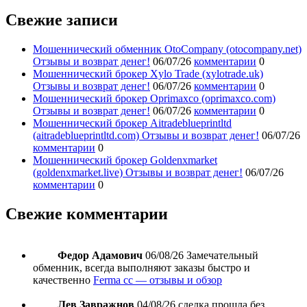
Свежие записи
Мошеннический обменник OtoCompany (otocompany.net)
Отзывы и возврат денег!
06/07/26
комментарии
0
Мошеннический брокер Xylo Trade (xylotrade.uk)
Отзывы и возврат денег!
06/07/26
комментарии
0
Мошеннический брокер Oprimaxco (oprimaxco.com)
Отзывы и возврат денег!
06/07/26
комментарии
0
Мошеннический брокер Aitradeblueprintltd
(aitradeblueprintltd.com) Отзывы и возврат денег!
06/07/26
комментарии
0
Мошеннический брокер Goldenxmarket
(goldenxmarket.live) Отзывы и возврат денег!
06/07/26
комментарии
0
Свежие комментарии
Федор Адамович
06/08/26
Замечательный
обменник, всегда выполняют заказы быстро и
качественно
Ferma cc — отзывы и обзор
Лев Завражнов
04/08/26
сделка прошла без