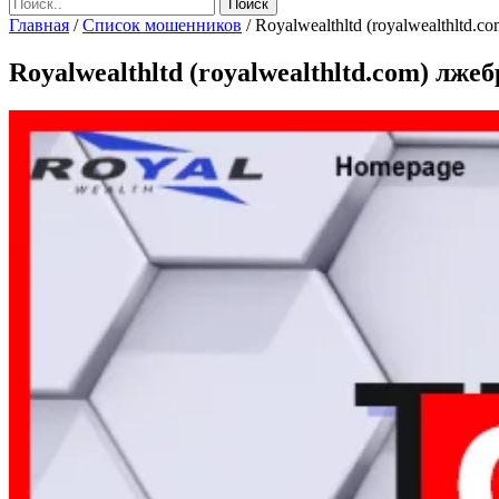
Главная
/
Список мошенников
/
Royalwealthltd (royalwealthltd.c
Royalwealthltd (royalwealthltd.com) лже