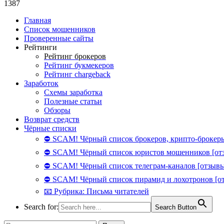
1387
Главная
Список мошенников
Проверенные сайты
Рейтинги
Рейтинг брокеров
Рейтинг букмекеров
Рейтинг chargeback
Заработок
Схемы заработка
Полезные статьи
Обзоры
Возврат средств
Чёрные списки
⛔ SCAM! Чёрный список брокеров, крипто-брокеры
⛔ SCAM! Чёрный список юристов мошенников [от
⛔ SCAM! Чёрный список телеграм-каналов [отзывы
⛔ SCAM! Чёрный список пирамид и лохотронов [о
📧 Рубрика: Письма читателей
Search for:
Search Button