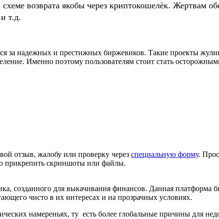
о схеме возврата якобы через криптокошелёк. Жертвам
и т.д.
ся за надежных и престижных биржевиков. Такие проекты жулик
селение. Именно поэтому пользователям стоит стать осторожны
вой отзыв, жалобу или проверку через
специальную форму
. Про
но прикрепить скриншоты или файлы.
ка, созданного для выкачивания финансов. Данная платформа бы
тающего чисто в их интересах и на прозрачных условиях.
ических намереньях, ту есть более глобальные причины для нед