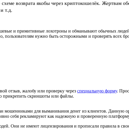
о схеме возврата якобы через криптокошелёк. Жертвам
и т.д.
 дешевые и примитивные лохотроны и обманывают обычных люде
о, пользователям нужно быть осторожными и проверять всех бро
вой отзыв, жалобу или проверку через
специальную форму
. Про
но прикрепить скриншоты или файлы.
здан мошенниками для выманивания денег из клиентов. Данную о
тивно себя рекламируют как надежную и проверенную платформу,
й. Они не имеют лицензирования и прописали правила в свою 