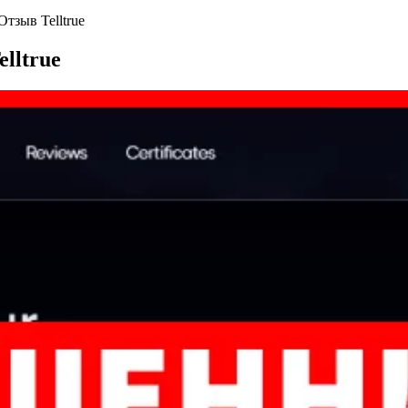
 Отзыв Telltrue
elltrue