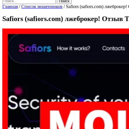
Главная
/
Список мошенников
/
Safiors (safiors.com) лжеброкер!
Safiors (safiors.com) лжеброкер! Отзыв T