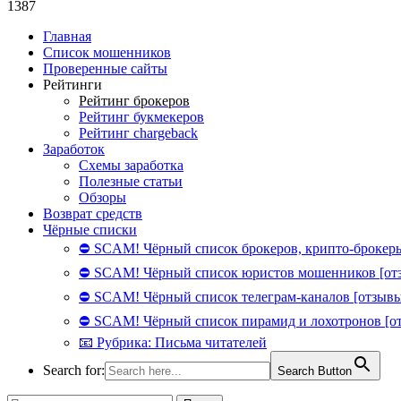
1387
Главная
Список мошенников
Проверенные сайты
Рейтинги
Рейтинг брокеров
Рейтинг букмекеров
Рейтинг chargeback
Заработок
Схемы заработка
Полезные статьи
Обзоры
Возврат средств
Чёрные списки
⛔ SCAM! Чёрный список брокеров, крипто-брокеры
⛔ SCAM! Чёрный список юристов мошенников [от
⛔ SCAM! Чёрный список телеграм-каналов [отзывы
⛔ SCAM! Чёрный список пирамид и лохотронов [о
📧 Рубрика: Письма читателей
Search for:
Search Button