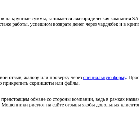
ов на крупные суммы, занимается лжеюридическая компания SATT 
таже работы, успешном возврате денег через чарджбэк и в крип
вой отзыв, жалобу или проверку через
специальную форму
. Про
но прикрепить скриншоты или файлы.
 предстоящем обмане со стороны компании, ведь в рамках назв
. Мошенники рисуют на сайте отзывы якобы довольных клиентов