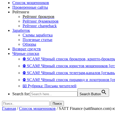
Список мошенников
Проверенные сайты
Рейтинги
Рейтинг брокеров
Рейтинг букмекеров
Рейтинг chargeback
Заработок
Схемы заработка
Полезные статьи
Обзоры
Возврат средств
Чёрные списки
⛔ SCAM! Чёрный список брокеров, крипто-брокеры
⛔ SCAM! Чёрный список юристов мошенников [от
⛔ SCAM! Чёрный список телеграм-каналов [отзывы
⛔ SCAM! Чёрный список пирамид и лохотронов [о
📧 Рубрика: Письма читателей
Search for:
Search Button
Главная
/
Список мошенников
/
SATT Finance (sattfinance.com)