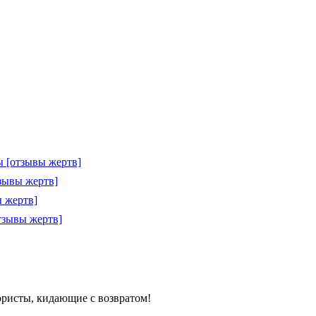
 [отзывы жертв]
зывы жертв]
 жертв]
тзывы жертв]
 юристы, кидающие с возвратом!