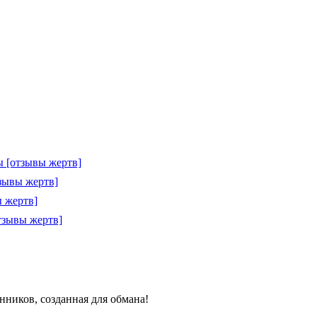
 [отзывы жертв]
зывы жертв]
 жертв]
тзывы жертв]
енников, созданная для обмана!