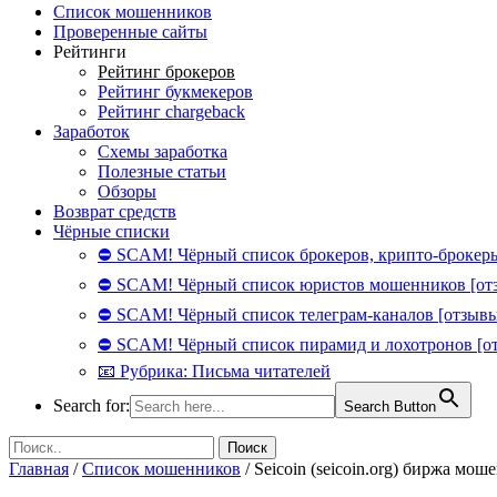
Список мошенников
Проверенные сайты
Рейтинги
Рейтинг брокеров
Рейтинг букмекеров
Рейтинг chargeback
Заработок
Схемы заработка
Полезные статьи
Обзоры
Возврат средств
Чёрные списки
⛔ SCAM! Чёрный список брокеров, крипто-брокеры
⛔ SCAM! Чёрный список юристов мошенников [от
⛔ SCAM! Чёрный список телеграм-каналов [отзывы
⛔ SCAM! Чёрный список пирамид и лохотронов [о
📧 Рубрика: Письма читателей
Search for:
Search Button
Главная
/
Список мошенников
/
Seicoin (seicoin.org) биржа мош