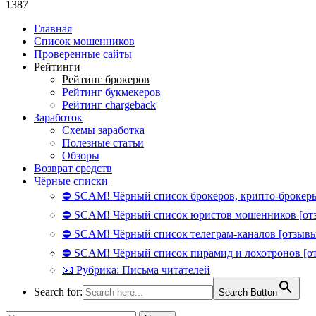
1387
Главная
Список мошенников
Проверенные сайты
Рейтинги
Рейтинг брокеров
Рейтинг букмекеров
Рейтинг chargeback
Заработок
Схемы заработка
Полезные статьи
Обзоры
Возврат средств
Чёрные списки
⛔ SCAM! Чёрный список брокеров, крипто-брокеры
⛔ SCAM! Чёрный список юристов мошенников [от
⛔ SCAM! Чёрный список телеграм-каналов [отзывы
⛔ SCAM! Чёрный список пирамид и лохотронов [о
📧 Рубрика: Письма читателей
Search for:
Search Button