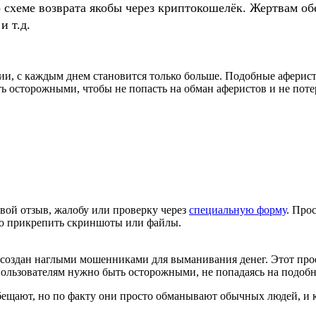
о схеме возврата якобы через криптокошелёк. Жертвам
и т.д.
ии, с каждым днем становится только больше. Подобные аферис
ь осторожными, чтобы не попасть на обман аферистов и не поте
вой отзыв, жалобу или проверку через
специальную форму
. Про
но прикрепить скриншоты или файлы.
создан наглыми мошенниками для выманивания денег. Этот проек
ользователям нужно быть осторожными, не попадаясь на подоб
бещают, но по факту они просто обманывают обычных людей, и 