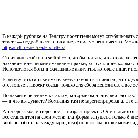
В каждой рубрике на Теллтру посетители могут опубликовать с
тексте — подробности, описание, схема мошенничества. Мож
https://telltrue.net/readers-letters/
Стоит лишь зайти на sofitrd.com, чтобы понять, что это деше
название, внесли минимальные правки, загрузили несколько ст
Используются боты и фальшивые аккаунты, которые пишут поло
Если изучить сайт внимательнее, становится понятно, что зде
отсутствует. Проект создан только для сбора депозитов, а все 
Но давайте перейдем к фактам, которые окончательно расставля
— и что вы думаете? Компания там не зарегистрирована. Это зна
А теперь самое интересное — возраст проекта. Они пытаются с
все становится на свои места: платформа запущена только 8 дн
вообще работе на международном финансовом рынке может ид