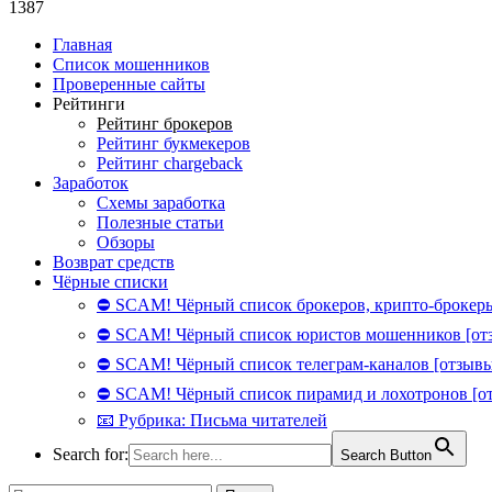
1387
Главная
Список мошенников
Проверенные сайты
Рейтинги
Рейтинг брокеров
Рейтинг букмекеров
Рейтинг chargeback
Заработок
Схемы заработка
Полезные статьи
Обзоры
Возврат средств
Чёрные списки
⛔ SCAM! Чёрный список брокеров, крипто-брокеры
⛔ SCAM! Чёрный список юристов мошенников [от
⛔ SCAM! Чёрный список телеграм-каналов [отзывы
⛔ SCAM! Чёрный список пирамид и лохотронов [о
📧 Рубрика: Письма читателей
Search for:
Search Button