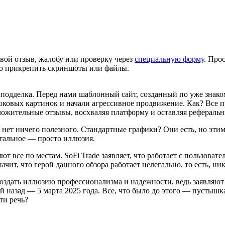
вой отзыв, жалобу или проверку через
специальную форму
. Про
но прикрепить скриншоты или файлы.
вая подделка. Перед нами шаблонный сайт, созданный по уже зна
оковых картинок и начали агрессивное продвижение. Как? Все п
жительные отзывы, восхваляя платформу и оставляя реферальны
сь нет ничего полезного. Стандартные графики? Они есть, но э
остальное — просто иллюзия.
ют все по местам. SoFi Trade заявляет, что работает с пользова
чит, что герой данного обзора работает нелегально, то есть, ник
оздать иллюзию профессионализма и надежности, ведь заявляют 
ей назад — 5 марта 2025 года. Все, что было до этого — пустыш
ти речь?