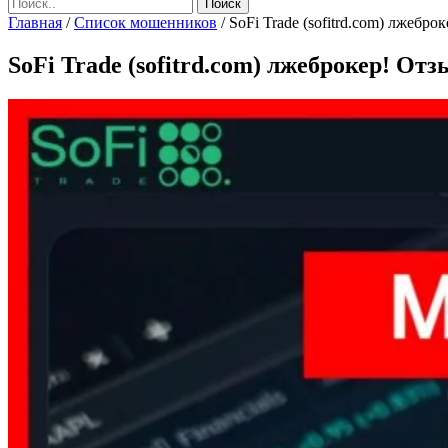
Главная
/
Список мошенников
/
SoFi Trade (sofitrd.com) лжеброк
SoFi Trade (sofitrd.com) лжеброкер! Отз