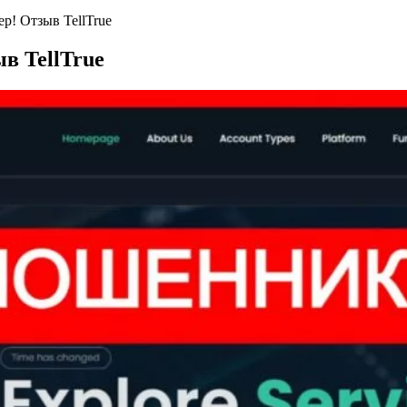
ер! Отзыв TellTrue
ыв TellTrue