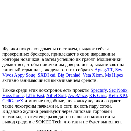
Жулики покупают домены со стажем, выдают себя за
проверенных брокеров, привлекают в свои шарашкины
конторы новичков, а затем успешно их грабят. Мошенники
делают все, чтобы новички им доверились и, заманивают на
липовый терминал, так делают и их собратья
Agtag-TT
,
Sev
Vivos
Appy Souq
,
SXDI cai
,
Big Oranlad
,
Veta Xiom
,
Ms Hipex
,
активно занимающиеся выкачиванием средств.
Также среди этих лохотронов есть проекты
Spectufy
,
Sec Notix
,
HossTronic
,
LITinFast
,
Aiffel Soft
,
AweMaze
,
KB Giris
,
Kefu XPJ
,
CellGeneX
и многие подобные, поскольку жулики создают
такие лохотроны пачками и, в сети их есть пару сотен.
Кидалово жулики реализуют через липовый торговый
терминал, а затем еще разводят на налоги и комиссии за
вывод средств с SOKEE Tech, что так и не будет выполнен.