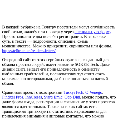
В каждой рубрике на Теллтру посетители могут опубликовать
свой отзыв, жалобу или проверку через
специальную форму
.
Просто заполните два поля без регистрации. В заголовке —
суть, в тексте — подробности, описание, схема
мошенничества. Можно прикрепить скриншоты или файлы.
https://telltrue.net/readers-letters/
Очередной сайт от этих серийных жуликов, созданный для
обмана простых людей, имеет название SOKEE Tech. Даже
дизайн сайта выдает его принадлежность к семейству
шаблонных грабителей и, пользователям тут стоит стать
максимально осторожными, да бы не попасться на наглый
обман.
Сравнивая проект с лохотронами
TuskyrTech
,
Q Venego
,
Findxel Pros
,
InnCresas
,
Starq Emic
,
Oco Digi
, можно понять, что
даже форма входа, регистрации и соглашение у этих проектов
являются идентичными. Также на таких сайтах есть
традиционно три аккаунта, статистика, нарисованная для
привлечения внимания и липовые контакты, что можно