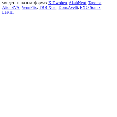
увидеть и на платформах
X Dwohen
,
AkahNent
,
Tapoma
,
AltonSVA
,
VennFlix
,
TBB Xoar
,
DonxAvelli
,
EXO Somix
,
LeKlai
.