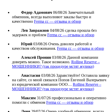
Федор Адамович
06/08/26
Замечательный
обменник, всегда выполняют заказы быстро и
качественно
Ferma cc — отзывы и обзор
Лев Завражнов
04/08/26
сделка прошла без
задержек и проблем
Ferma cc — отзывы и обзор
Юрий
03/08/26
Очень доволен работой и
качеством обслуживания.
Ferma cc — отзывы и обзор
Алексей Пронин
03/08/26
Данной компании
доверять можно. Такое возможно.
Rolling Reserve –
МОШЕННИКИ? (так процедуре мстят жулики)
Анастасия
03/08/26
Здравствуйте! Оставила заявку
на сайте, со мной связался Попов Евгений Валерьевич
из юридической компании ООО…
Rolling Reserve –
МОШЕННИКИ? (так процедуре мстят жулики)
Максим
31/07/26
профессионально и оперативно
помогли с обменом
Ferma cc — отзывы и обзор
Леня
29/07/26
Очень удобный обменник, всегда