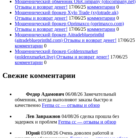
Мошеннический обменник OtoCompany (otocompany.net)
Отзывы и возврат денег!
17/06/25
комментарии
0
Мошеннический брокер Xylo Trade (xylotrade.uk)
Отзывы и возврат денег!
17/06/25
комментарии
0
Мошеннический брокер Oprimaxco (oprimaxco.com)
Отзывы и возврат денег!
17/06/25
комментарии
0
Мошеннический брокер Aitradeblueprintltd
(aitradeblueprintltd.com) Отзывы и возврат денег!
17/06/25
комментарии
0
Мошеннический брокер Goldenxmarket
(goldenxmarket.live) Отзывы и возврат денег!
17/06/25
комментарии
0
Свежие комментарии
Федор Адамович
06/08/26
Замечательный
обменник, всегда выполняют заказы быстро и
качественно
Ferma cc — отзывы и обзор
Лев Завражнов
04/08/26
сделка прошла без
задержек и проблем
Ferma cc — отзывы и обзор
Юрий
03/08/26
Очень доволен работой и