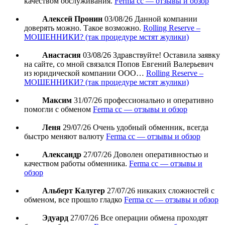
качеством обслуживания.
Ferma cc — отзывы и обзор
Алексей Пронин
03/08/26
Данной компании
доверять можно. Такое возможно.
Rolling Reserve –
МОШЕННИКИ? (так процедуре мстят жулики)
Анастасия
03/08/26
Здравствуйте! Оставила заявку
на сайте, со мной связался Попов Евгений Валерьевич
из юридической компании ООО…
Rolling Reserve –
МОШЕННИКИ? (так процедуре мстят жулики)
Максим
31/07/26
профессионально и оперативно
помогли с обменом
Ferma cc — отзывы и обзор
Леня
29/07/26
Очень удобный обменник, всегда
быстро меняют валюту
Ferma cc — отзывы и обзор
Александр
27/07/26
Доволен оперативностью и
качеством работы обменника.
Ferma cc — отзывы и
обзор
Альберт Калугер
27/07/26
никаких сложностей с
обменом, все прошло гладко
Ferma cc — отзывы и обзор
Эдуард
27/07/26
Все операции обмена проходят