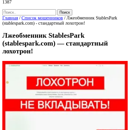
1387
Главная
/
Список мошенников
/
Лжеобменник StablesPark
(stablespark.com) - стандартный лохотрон!
Лжеобменник StablesPark
(stablespark.com) — стандартный
лохотрон!