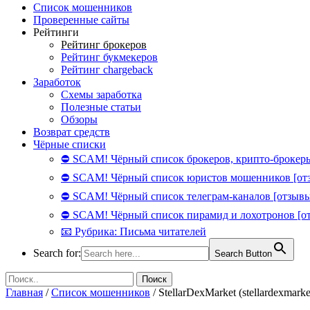
Список мошенников
Проверенные сайты
Рейтинги
Рейтинг брокеров
Рейтинг букмекеров
Рейтинг chargeback
Заработок
Схемы заработка
Полезные статьи
Обзоры
Возврат средств
Чёрные списки
⛔ SCAM! Чёрный список брокеров, крипто-брокеры
⛔ SCAM! Чёрный список юристов мошенников [от
⛔ SCAM! Чёрный список телеграм-каналов [отзывы
⛔ SCAM! Чёрный список пирамид и лохотронов [о
📧 Рубрика: Письма читателей
Search for:
Search Button
Главная
/
Список мошенников
/
StellarDexMarket (stellardexmar