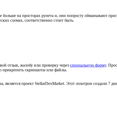
 больше на просторах рунета и, они попросту обманывают про
ких схемах, соответственно стоит быть.
вой отзыв, жалобу или проверку через
специальную форму
. Про
но прикрепить скриншоты или файлы.
 является проект StellarDexMarket. Этот лохотрон создали 7 дн