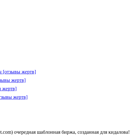
 [отзывы жертв]
зывы жертв]
 жертв]
тзывы жертв]
ket.com) очередная шаблонная биржа, созданная для кидалова!