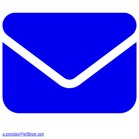
a.pronin@telltrue.net