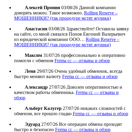
Алексей Пронин
03/08/26
Данной компании
доверять можно. Такое возможно.
Rolling Reserve –
МОШЕННИКИ? (так процедуре мстят жулики)
Анастасия
03/08/26
Здравствуйте! Оставила заявку
на сайте, со мной связался Попов Евгений Валерьевич
из юридической компании ООО…
Rolling Reserve –
МОШЕННИКИ? (так процедуре мстят жулики)
Максим
31/07/26
профессионально и оперативно
помогли с обменом
Ferma cc — отзывы и обзор
Леня
29/07/26
Очень удобный обменник, всегда
быстро меняют валюту
Ferma cc — отзывы и обзор
Александр
27/07/26
Доволен оперативностью и
качеством работы обменника.
Ferma cc — отзывы и
обзор
Альберт Калугер
27/07/26
никаких сложностей с
обменом, все прошло гладко
Ferma cc — отзывы и обзор
Эдуард
27/07/26
Все операции обмена проходят
быстро и безопасно
Ferma cc — отзывы и обзор