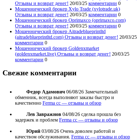
Отзывы и возврат денег!
20/03/25
комментарии
0
Мошеннический брокер Xylo Trade (xylotrade.uk)
Отзывы и возврат денег!
20/03/25
комментарии
0
Мошеннический брокер Oprimaxco (oprimaxco.com)
Отзывы и возврат денег!
20/03/25
комментарии
0
Мошеннический брокер Aitradeblueprintltd
(aitradeblueprintltd.com) Отзывы и возврат денег!
20/03/25
комментарии
0
Мошеннический брокер Goldenxmarket
(goldenxmarket.live) Отзывы и возврат денег!
20/03/25
комментарии
0
Свежие комментарии
Федор Адамович
06/08/26
Замечательный
обменник, всегда выполняют заказы быстро и
качественно
Ferma cc — отзывы и обзор
Лев Завражнов
04/08/26
сделка прошла без
задержек и проблем
Ferma cc — отзывы и обзор
Юрий
03/08/26
Очень доволен работой и
качеством обслуживания.
Ferma cc — отзывы и обзор