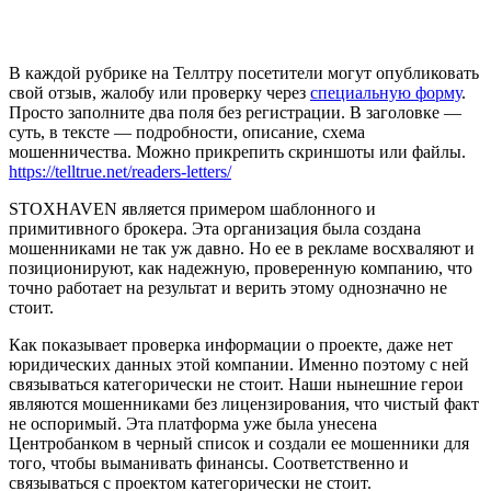
В каждой рубрике на Теллтру посетители могут опубликовать
свой отзыв, жалобу или проверку через
специальную форму
.
Просто заполните два поля без регистрации. В заголовке —
суть, в тексте — подробности, описание, схема
мошенничества. Можно прикрепить скриншоты или файлы.
https://telltrue.net/readers-letters/
STOXHAVEN является примером шаблонного и
примитивного брокера. Эта организация была создана
мошенниками не так уж давно. Но ее в рекламе восхваляют и
позиционируют, как надежную, проверенную компанию, что
точно работает на результат и верить этому однозначно не
стоит.
Как показывает проверка информации о проекте, даже нет
юридических данных этой компании. Именно поэтому с ней
связываться категорически не стоит. Наши нынешние герои
являются мошенниками без лицензирования, что чистый факт
не оспоримый. Эта платформа уже была унесена
Центробанком в черный список и создали ее мошенники для
того, чтобы выманивать финансы. Соответственно и
связываться с проектом категорически не стоит.