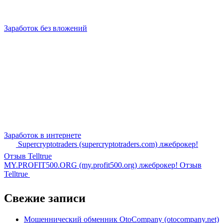
Заработок без вложений
Заработок в интернете
Supercryptotraders (supercryptotraders.com) лжеброкер!
Отзыв Telltrue
MY.PROFIT500.ORG (my.profit500.org) лжеброкер! Отзыв
Telltrue
Свежие записи
Мошеннический обменник OtoCompany (otocompany.net)