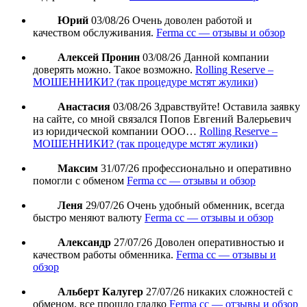
Юрий
03/08/26
Очень доволен работой и
качеством обслуживания.
Ferma cc — отзывы и обзор
Алексей Пронин
03/08/26
Данной компании
доверять можно. Такое возможно.
Rolling Reserve –
МОШЕННИКИ? (так процедуре мстят жулики)
Анастасия
03/08/26
Здравствуйте! Оставила заявку
на сайте, со мной связался Попов Евгений Валерьевич
из юридической компании ООО…
Rolling Reserve –
МОШЕННИКИ? (так процедуре мстят жулики)
Максим
31/07/26
профессионально и оперативно
помогли с обменом
Ferma cc — отзывы и обзор
Леня
29/07/26
Очень удобный обменник, всегда
быстро меняют валюту
Ferma cc — отзывы и обзор
Александр
27/07/26
Доволен оперативностью и
качеством работы обменника.
Ferma cc — отзывы и
обзор
Альберт Калугер
27/07/26
никаких сложностей с
обменом, все прошло гладко
Ferma cc — отзывы и обзор