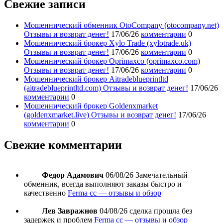
Свежие записи
Мошеннический обменник OtoCompany (otocompany.net)
Отзывы и возврат денег!
17/06/26
комментарии
0
Мошеннический брокер Xylo Trade (xylotrade.uk)
Отзывы и возврат денег!
17/06/26
комментарии
0
Мошеннический брокер Oprimaxco (oprimaxco.com)
Отзывы и возврат денег!
17/06/26
комментарии
0
Мошеннический брокер Aitradeblueprintltd
(aitradeblueprintltd.com) Отзывы и возврат денег!
17/06/26
комментарии
0
Мошеннический брокер Goldenxmarket
(goldenxmarket.live) Отзывы и возврат денег!
17/06/26
комментарии
0
Свежие комментарии
Федор Адамович
06/08/26
Замечательный
обменник, всегда выполняют заказы быстро и
качественно
Ferma cc — отзывы и обзор
Лев Завражнов
04/08/26
сделка прошла без
задержек и проблем
Ferma cc — отзывы и обзор