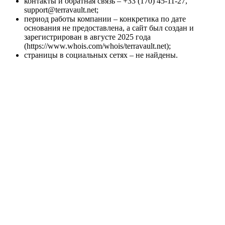
контакты и обратная связь – +33 (170) 45-11-27,
support@terravault.net;
период работы компании – конкретика по дате
основания не предоставлена, а сайт был создан и
зарегистрирован в августе 2025 года
(https://www.whois.com/whois/terravault.net);
страницы в социальных сетях – не найдены.