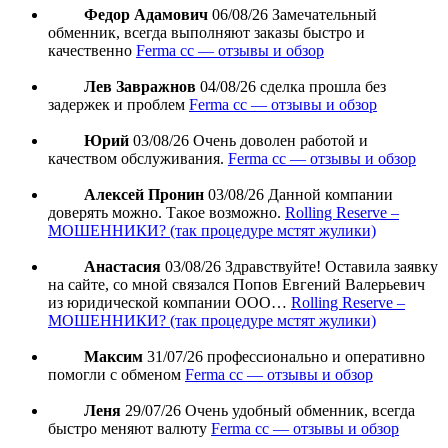
Федор Адамович
06/08/26
Замечательный
обменник, всегда выполняют заказы быстро и
качественно
Ferma cc — отзывы и обзор
Лев Завражнов
04/08/26
сделка прошла без
задержек и проблем
Ferma cc — отзывы и обзор
Юрий
03/08/26
Очень доволен работой и
качеством обслуживания.
Ferma cc — отзывы и обзор
Алексей Пронин
03/08/26
Данной компании
доверять можно. Такое возможно.
Rolling Reserve –
МОШЕННИКИ? (так процедуре мстят жулики)
Анастасия
03/08/26
Здравствуйте! Оставила заявку
на сайте, со мной связался Попов Евгений Валерьевич
из юридической компании ООО…
Rolling Reserve –
МОШЕННИКИ? (так процедуре мстят жулики)
Максим
31/07/26
профессионально и оперативно
помогли с обменом
Ferma cc — отзывы и обзор
Леня
29/07/26
Очень удобный обменник, всегда
быстро меняют валюту
Ferma cc — отзывы и обзор