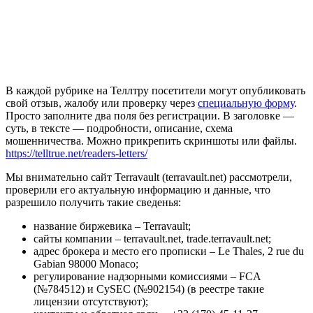
В каждой рубрике на Теллтру посетители могут опубликовать
свой отзыв, жалобу или проверку через
специальную форму
.
Просто заполните два поля без регистрации. В заголовке —
суть, в тексте — подробности, описание, схема
мошенничества. Можно прикрепить скриншоты или файлы.
https://telltrue.net/readers-letters/
Мы внимательно сайт Terravault (terravault.net) рассмотрели,
проверили его актуальную информацию и данные, что
разрешило получить такие сведенья:
название биржевика – Terravault;
сайты компании – terravault.net, trade.terravault.net;
адрес брокера и место его прописки – Le Thales, 2 rue du
Gabian 98000 Monaco;
регулирование надзорными комиссиями – FCA
(№784512) и CySEC (№902154) (в реестре такие
лицензии отсутствуют);