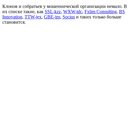
Клонов и собратьев у мошеннической организации немало. В
их списке такие, как
SSL-kzz
,
WXW-tdc
,
Fxlim Consulting
,
BS
Innovation
,
TTW-jex
,
GBE-jps
,
Socius
и таких только больше
становится.