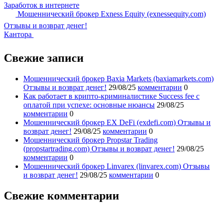
Заработок в интернете
Мошеннический брокер Exness Equity (exnessequity.com)
Отзывы и возврат денег!
Кантора
Свежие записи
Мошеннический брокер Baxia Markets (baxiamarkets.com)
Отзывы и возврат денег!
29/08/25
комментарии
0
Как работает в крипто-криминалистике Success fee с
оплатой при успехе: основные нюансы
29/08/25
комментарии
0
Мошеннический брокер EX DeFi (exdefi.com) Отзывы и
возврат денег!
29/08/25
комментарии
0
Мошеннический брокер Propstar Trading
(propstartrading.com) Отзывы и возврат денег!
29/08/25
комментарии
0
Мошеннический брокер Linvarex (linvarex.com) Отзывы
и возврат денег!
29/08/25
комментарии
0
Свежие комментарии