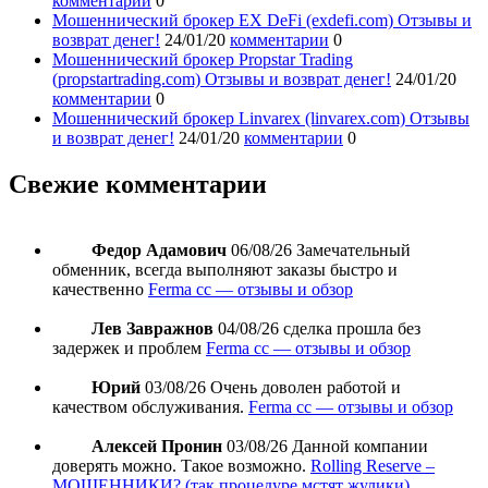
комментарии
0
Мошеннический брокер EX DeFi (exdefi.com) Отзывы и
возврат денег!
24/01/20
комментарии
0
Мошеннический брокер Propstar Trading
(propstartrading.com) Отзывы и возврат денег!
24/01/20
комментарии
0
Мошеннический брокер Linvarex (linvarex.com) Отзывы
и возврат денег!
24/01/20
комментарии
0
Свежие комментарии
Федор Адамович
06/08/26
Замечательный
обменник, всегда выполняют заказы быстро и
качественно
Ferma cc — отзывы и обзор
Лев Завражнов
04/08/26
сделка прошла без
задержек и проблем
Ferma cc — отзывы и обзор
Юрий
03/08/26
Очень доволен работой и
качеством обслуживания.
Ferma cc — отзывы и обзор
Алексей Пронин
03/08/26
Данной компании
доверять можно. Такое возможно.
Rolling Reserve –
МОШЕННИКИ? (так процедуре мстят жулики)