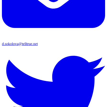
d.sokolova@telltrue.net