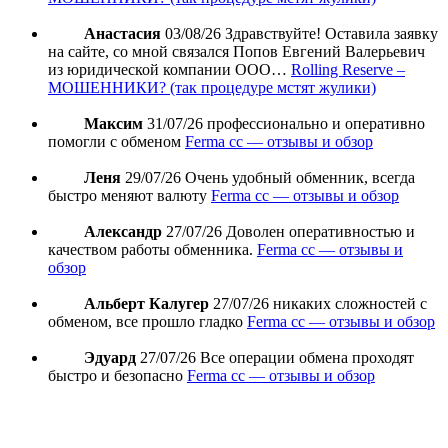
Анастасия
03/08/26
Здравствуйте! Оставила заявку
на сайте, со мной связался Попов Евгений Валерьевич
из юридической компании ООО…
Rolling Reserve –
МОШЕННИКИ? (так процедуре мстят жулики)
Максим
31/07/26
профессионально и оперативно
помогли с обменом
Ferma cc — отзывы и обзор
Леня
29/07/26
Очень удобный обменник, всегда
быстро меняют валюту
Ferma cc — отзывы и обзор
Александр
27/07/26
Доволен оперативностью и
качеством работы обменника.
Ferma cc — отзывы и
обзор
Альберт Калугер
27/07/26
никаких сложностей с
обменом, все прошло гладко
Ferma cc — отзывы и обзор
Эдуард
27/07/26
Все операции обмена проходят
быстро и безопасно
Ferma cc — отзывы и обзор