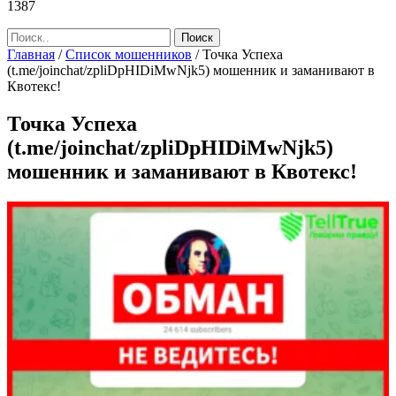
1387
Главная
/
Список мошенников
/
Точка Успеха
(t.me/joinchat/zpliDpHIDiMwNjk5) мошенник и заманивают в
Квотекс!
Точка Успеха
(t.me/joinchat/zpliDpHIDiMwNjk5)
мошенник и заманивают в Квотекс!