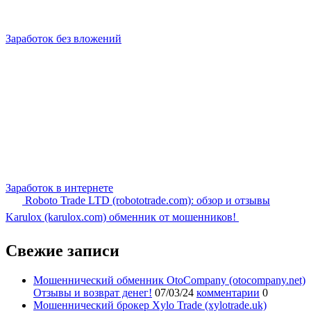
Заработок без вложений
Заработок в интернете
Roboto Trade LTD (robototrade.com): обзор и отзывы
Karulox (karulox.com) обменник от мошенников!
Свежие записи
Мошеннический обменник OtoCompany (otocompany.net)
Отзывы и возврат денег!
07/03/24
комментарии
0
Мошеннический брокер Xylo Trade (xylotrade.uk)