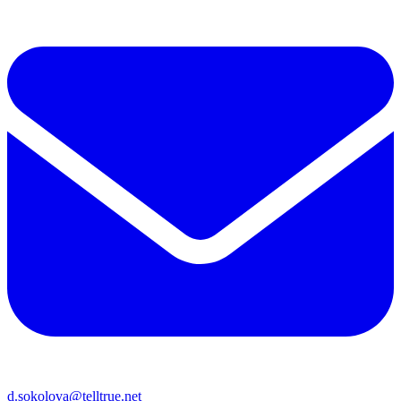
d.sokolova@telltrue.net