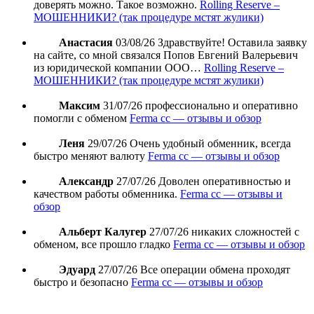
доверять можно. Такое возможно.
Rolling Reserve –
МОШЕННИКИ? (так процедуре мстят жулики)
Анастасия
03/08/26
Здравствуйте! Оставила заявку
на сайте, со мной связался Попов Евгений Валерьевич
из юридической компании ООО…
Rolling Reserve –
МОШЕННИКИ? (так процедуре мстят жулики)
Максим
31/07/26
профессионально и оперативно
помогли с обменом
Ferma cc — отзывы и обзор
Леня
29/07/26
Очень удобный обменник, всегда
быстро меняют валюту
Ferma cc — отзывы и обзор
Александр
27/07/26
Доволен оперативностью и
качеством работы обменника.
Ferma cc — отзывы и
обзор
Альберт Калугер
27/07/26
никаких сложностей с
обменом, все прошло гладко
Ferma cc — отзывы и обзор
Эдуард
27/07/26
Все операции обмена проходят
быстро и безопасно
Ferma cc — отзывы и обзор