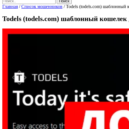
Главная
/
Список мошенников
/
Todels (todels.com) шаблонный 
Todels (todels.com) шаблонный кошелек 