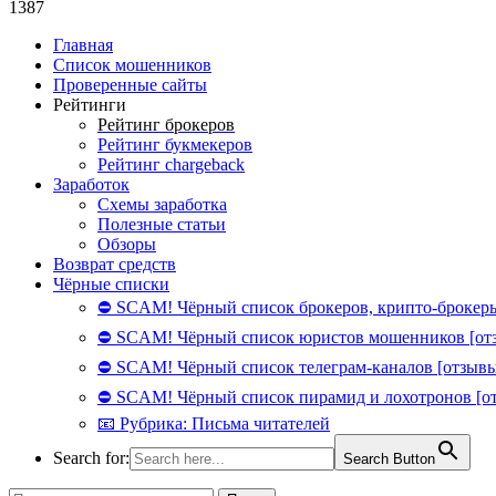
1387
Главная
Список мошенников
Проверенные сайты
Рейтинги
Рейтинг брокеров
Рейтинг букмекеров
Рейтинг chargeback
Заработок
Схемы заработка
Полезные статьи
Обзоры
Возврат средств
Чёрные списки
⛔ SCAM! Чёрный список брокеров, крипто-брокеры
⛔ SCAM! Чёрный список юристов мошенников [от
⛔ SCAM! Чёрный список телеграм-каналов [отзывы
⛔ SCAM! Чёрный список пирамид и лохотронов [о
📧 Рубрика: Письма читателей
Search for:
Search Button