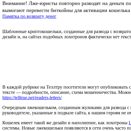
Внимание! Лже-юристы повторно разводят на деньги п
вымогают перевести биткойны для активации кошелька 
Памятка по возврату денег
Шаблонные криптокошельки, созданные для развода с возврато
дизайн и, на сайтах подобных лохотронов фактически нет текс
В каждой рубрике на Теллтру посетители могут опубликовать с
тексте — подробности, описание, схема мошенничества. Мож
https://telltrue.net/readers-letters/
Очередным лжекошельком, созданным жуликами для развода с во
руководителе, указанные в подвале сайта, к нашим героям не 
Кошелек имеет такой же дизайн и наполнение, как лохотроны
L
системы. Новые лжекошельки появляются в сети очень часто п