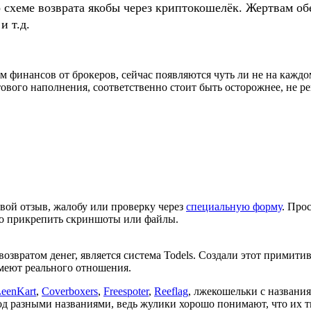
о схеме возврата якобы через криптокошелёк. Жертвам
и т.д.
м финансов от брокеров, сейчас появляются чуть ли не на каж
тового наполнения, соответственно стоит быть осторожнее, не р
вой отзыв, жалобу или проверку через
специальную форму
. Про
но прикрепить скриншоты или файлы.
звратом денег, является система Todels. Создали этот примитив
имеют реального отношения.
eenKart
,
Сoverboxers
,
Freespoter
,
Reeflag
, лжекошельки с названи
од разными названиями, ведь жулики хорошо понимают, что их 