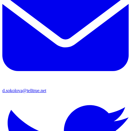
d.sokolova@telltrue.net