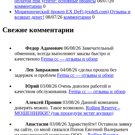
оплатой при успехе: основные нюансы
08/07/26
комментарии
0
Мошеннический брокер EX DeFi (exdefi.com) Отзывы и
возврат денег!
08/07/26
комментарии
0
Свежие комментарии
Федор Адамович
06/08/26
Замечательный
обменник, всегда выполняют заказы быстро и
качественно
Ferma cc — отзывы и обзор
Лев Завражнов
04/08/26
сделка прошла без
задержек и проблем
Ferma cc — отзывы и обзор
Юрий
03/08/26
Очень доволен работой и
качеством обслуживания.
Ferma cc — отзывы и обзор
Алексей Пронин
03/08/26
Данной компании
доверять можно. Такое возможно.
Rolling Reserve –
МОШЕННИКИ? (так процедуре мстят жулики)
Анастасия
03/08/26
Здравствуйте! Оставила заявку
на сайте, со мной связался Попов Евгений Валерьевич
из юридической компании ООО…
Rolling Reserve –