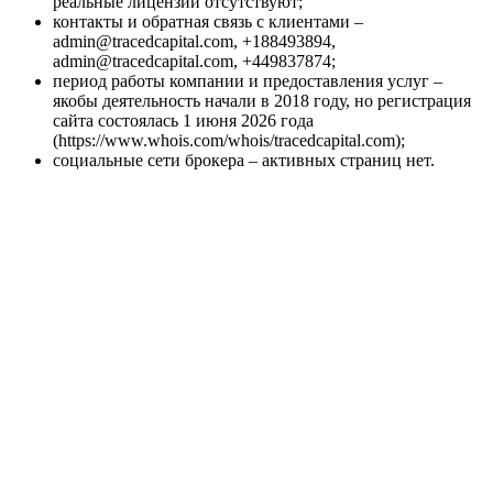
реальные лицензии отсутствуют;
контакты и обратная связь с клиентами –
admin@tracedcapital.com, +188493894,
admin@tracedcapital.com, +449837874;
период работы компании и предоставления услуг –
якобы деятельность начали в 2018 году, но регистрация
сайта состоялась 1 июня 2026 года
(https://www.whois.com/whois/tracedcapital.com);
социальные сети брокера – активных страниц нет.