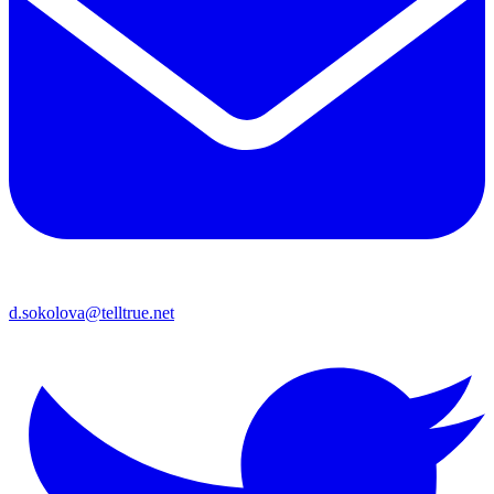
d.sokolova@telltrue.net