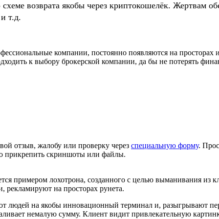
о схеме возврата якобы через криптокошелёк. Жертвам
и т.д.
фессиональные компании, постоянно появляются на просторах и
дходить к выбору брокерской компании, да бы не потерять фина
вой отзыв, жалобу или проверку через
специальную форму
. Про
но прикрепить скриншоты или файлы.
ся примером лохотрона, созданного с целью выманивания из к
 и, рекламируют на просторах рунета.
т людей на якобы инновационный терминал и, разыгрывают пер
 заливает немалую сумму. Клиент видит привлекательную карти