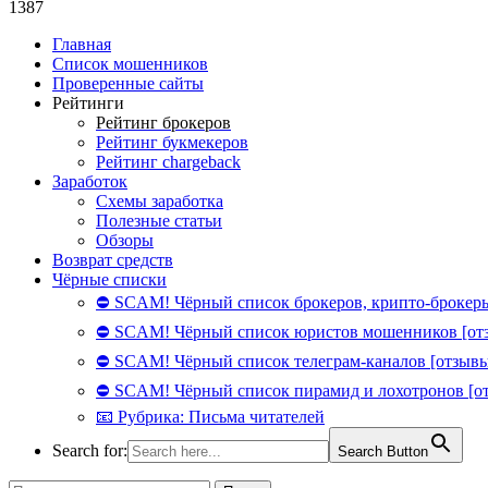
1387
Главная
Список мошенников
Проверенные сайты
Рейтинги
Рейтинг брокеров
Рейтинг букмекеров
Рейтинг chargeback
Заработок
Схемы заработка
Полезные статьи
Обзоры
Возврат средств
Чёрные списки
⛔ SCAM! Чёрный список брокеров, крипто-брокеры
⛔ SCAM! Чёрный список юристов мошенников [от
⛔ SCAM! Чёрный список телеграм-каналов [отзывы
⛔ SCAM! Чёрный список пирамид и лохотронов [о
📧 Рубрика: Письма читателей
Search for:
Search Button