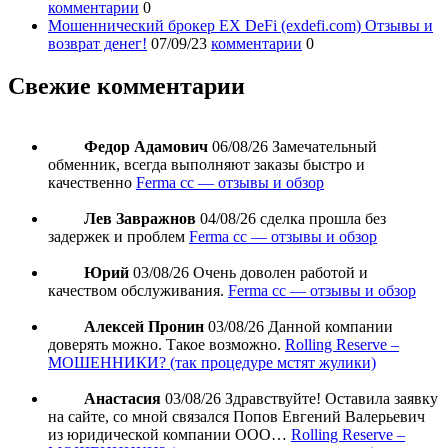
комментарии
0
Мошеннический брокер EX DeFi (exdefi.com) Отзывы и
возврат денег!
07/09/23
комментарии
0
Свежие комментарии
Федор Адамович
06/08/26
Замечательный
обменник, всегда выполняют заказы быстро и
качественно
Ferma cc — отзывы и обзор
Лев Завражнов
04/08/26
сделка прошла без
задержек и проблем
Ferma cc — отзывы и обзор
Юрий
03/08/26
Очень доволен работой и
качеством обслуживания.
Ferma cc — отзывы и обзор
Алексей Пронин
03/08/26
Данной компании
доверять можно. Такое возможно.
Rolling Reserve –
МОШЕННИКИ? (так процедуре мстят жулики)
Анастасия
03/08/26
Здравствуйте! Оставила заявку
на сайте, со мной связался Попов Евгений Валерьевич
из юридической компании ООО…
Rolling Reserve –