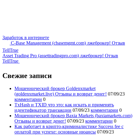
Заработок в интернете
C-Base Management (cbasemgmt.com) лжеброкер! Отзыв
TellTrue
Asset Trading Pro (assettradingpro.com) лжеброкер! Отзыв
TellTrue
Свежие записи
Мошеннический брокер Goldenxmarket
(goldenxmarket.live) Отзывы и возврат денег!
07/09/23
комментарии
0
TxHash и TXID что это: как искать и применять
идентификатор транзакции
07/09/23
комментарии
0
Мошеннический брокер Baxia Markets (baxiamarkets.com)
Отзывы и возврат денег!
07/09/23
комментарии
0
Как работает в крипто-криминалистике Success fee с
оплатой при успехе: основные нюансы
07/09/23