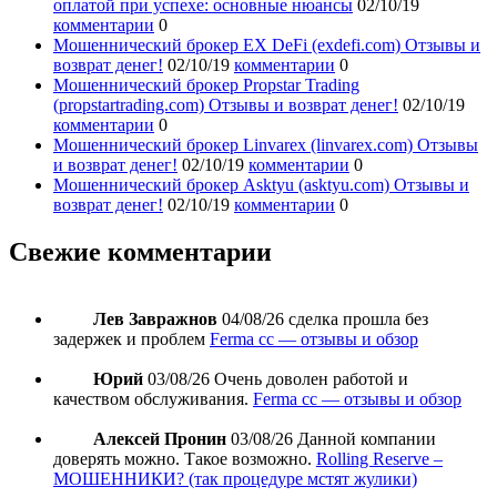
оплатой при успехе: основные нюансы
02/10/19
комментарии
0
Мошеннический брокер EX DeFi (exdefi.com) Отзывы и
возврат денег!
02/10/19
комментарии
0
Мошеннический брокер Propstar Trading
(propstartrading.com) Отзывы и возврат денег!
02/10/19
комментарии
0
Мошеннический брокер Linvarex (linvarex.com) Отзывы
и возврат денег!
02/10/19
комментарии
0
Мошеннический брокер Asktyu (asktyu.com) Отзывы и
возврат денег!
02/10/19
комментарии
0
Свежие комментарии
Лев Завражнов
04/08/26
сделка прошла без
задержек и проблем
Ferma cc — отзывы и обзор
Юрий
03/08/26
Очень доволен работой и
качеством обслуживания.
Ferma cc — отзывы и обзор
Алексей Пронин
03/08/26
Данной компании
доверять можно. Такое возможно.
Rolling Reserve –
МОШЕННИКИ? (так процедуре мстят жулики)