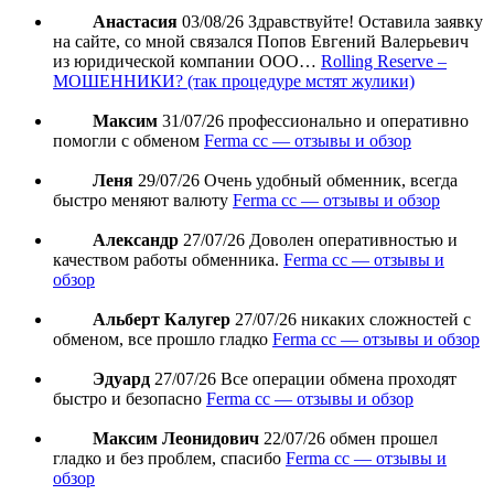
Анастасия
03/08/26
Здравствуйте! Оставила заявку
на сайте, со мной связался Попов Евгений Валерьевич
из юридической компании ООО…
Rolling Reserve –
МОШЕННИКИ? (так процедуре мстят жулики)
Максим
31/07/26
профессионально и оперативно
помогли с обменом
Ferma cc — отзывы и обзор
Леня
29/07/26
Очень удобный обменник, всегда
быстро меняют валюту
Ferma cc — отзывы и обзор
Александр
27/07/26
Доволен оперативностью и
качеством работы обменника.
Ferma cc — отзывы и
обзор
Альберт Калугер
27/07/26
никаких сложностей с
обменом, все прошло гладко
Ferma cc — отзывы и обзор
Эдуард
27/07/26
Все операции обмена проходят
быстро и безопасно
Ferma cc — отзывы и обзор
Максим Леонидович
22/07/26
обмен прошел
гладко и без проблем, спасибо
Ferma cc — отзывы и
обзор