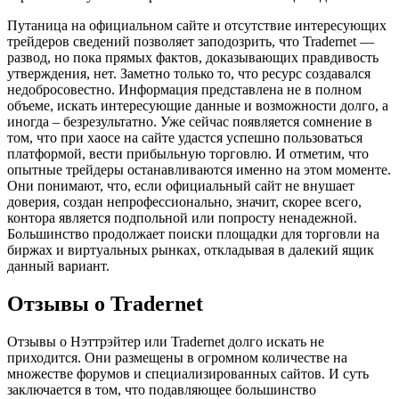
Путаница на официальном сайте и отсутствие интересующих
трейдеров сведений позволяет заподозрить, что Tradernet —
развод, но пока прямых фактов, доказывающих правдивость
утверждения, нет. Заметно только то, что ресурс создавался
недобросовестно. Информация представлена не в полном
объеме, искать интересующие данные и возможности долго, а
иногда – безрезультатно. Уже сейчас появляется сомнение в
том, что при хаосе на сайте удастся успешно пользоваться
платформой, вести прибыльную торговлю. И отметим, что
опытные трейдеры останавливаются именно на этом моменте.
Они понимают, что, если официальный сайт не внушает
доверия, создан непрофессионально, значит, скорее всего,
контора является подпольной или попросту ненадежной.
Большинство продолжает поиски площадки для торговли на
биржах и виртуальных рынках, откладывая в далекий ящик
данный вариант.
Отзывы о Tradernet
Отзывы о Нэттрэйтер или Tradernet долго искать не
приходится. Они размещены в огромном количестве на
множестве форумов и специализированных сайтов. И суть
заключается в том, что подавляющее большинство