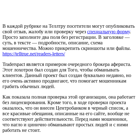
В каждой рубрике на Теллтру посетители могут опубликовать
свой отзыв, жалобу или проверку через
специальную форму
.
Просто заполните два поля без регистрации. В заголовке —
суть, в тексте — подробности, описание, схема
мошенничества. Можно прикрепить скриншоты или файлы.
https://telltrue.net/readers-letters/
Traderspact является примером очередного брокера афериста.
Этот лохотрон был создан для Того, чтобы обманывать
клиентов. Данный проект был создан буквально недавно, но
его очень активно продвигают, что помогает мошенникам
грабить обычных людей.
Как показала полная проверка этой организации, она работает
без лицензирования. Кроме того, в ходе проверки проекта
оказалось, что он внесен Центробанком в черный список, а
все красивые обещания, описанные на его сайте, вообще не
соответствуют действительности. Перед нами мошенники,
что нагло и цинично обманывают простых людей и с ними
работать не стоит.