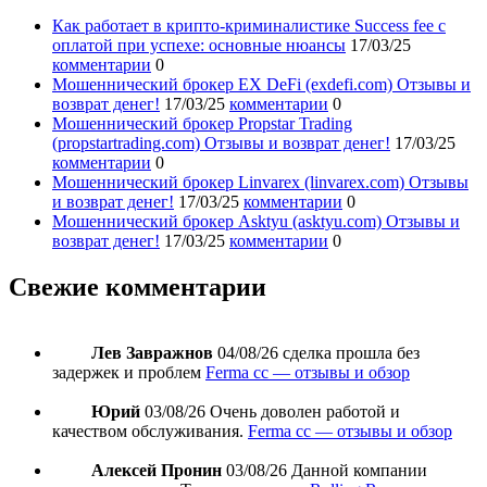
Как работает в крипто-криминалистике Success fee с
оплатой при успехе: основные нюансы
17/03/25
комментарии
0
Мошеннический брокер EX DeFi (exdefi.com) Отзывы и
возврат денег!
17/03/25
комментарии
0
Мошеннический брокер Propstar Trading
(propstartrading.com) Отзывы и возврат денег!
17/03/25
комментарии
0
Мошеннический брокер Linvarex (linvarex.com) Отзывы
и возврат денег!
17/03/25
комментарии
0
Мошеннический брокер Asktyu (asktyu.com) Отзывы и
возврат денег!
17/03/25
комментарии
0
Свежие комментарии
Лев Завражнов
04/08/26
сделка прошла без
задержек и проблем
Ferma cc — отзывы и обзор
Юрий
03/08/26
Очень доволен работой и
качеством обслуживания.
Ferma cc — отзывы и обзор
Алексей Пронин
03/08/26
Данной компании