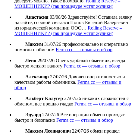
доверять можно. Такое возможно.
Rolling Reserve –
МОШЕННИКИ? (так процедуре мстят жулики)
Анастасия
03/08/26
Здравствуйте! Оставила заявку
на сайте, со мной связался Попов Евгений Валерьевич
из юридической компании ООО…
Rolling Reserve –
МОШЕННИКИ? (так процедуре мстят жулики)
Максим
31/07/26
профессионально и оперативно
помогли с обменом
Ferma cc — отзывы и обзор
Леня
29/07/26
Очень удобный обменник, всегда
быстро меняют валюту
Ferma cc — отзывы и обзор
Александр
27/07/26
Доволен оперативностью и
качеством работы обменника.
Ferma cc — отзывы и
обзор
Альберт Калугер
27/07/26
никаких сложностей с
обменом, все прошло гладко
Ferma cc — отзывы и обзор
Эдуард
27/07/26
Все операции обмена проходят
быстро и безопасно
Ferma cc — отзывы и обзор
Максим Леонидович
22/07/26
обмен прошел