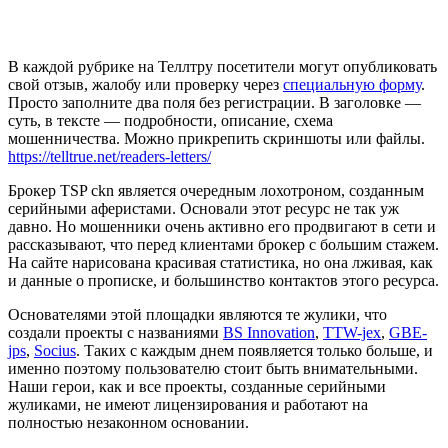
В каждой рубрике на Теллтру посетители могут опубликовать
свой отзыв, жалобу или проверку через
специальную форму
.
Просто заполните два поля без регистрации. В заголовке —
суть, в тексте — подробности, описание, схема
мошенничества. Можно прикрепить скриншоты или файлы.
https://telltrue.net/readers-letters/
Брокер TSP ckn является очередным лохотроном, созданным
серийными аферистами. Основали этот ресурс не так уж
давно. Но мошенники очень активно его продвигают в сети и
рассказывают, что перед клиентами брокер с большим стажем.
На сайте нарисована красивая статистика, но она лживая, как
и данные о прописке, и большинство контактов этого ресурса.
Основателями этой площадки являются те жулики, что
создали проекты с названиями
BS Innovation
,
TTW-jex
,
GBE-
jps
,
Socius
. Таких с каждым днем появляется только больше, и
именно поэтому пользователю стоит быть внимательными.
Наши герои, как и все проекты, созданные серийными
жуликами, не имеют лицензирования и работают на
полностью незаконном основании.