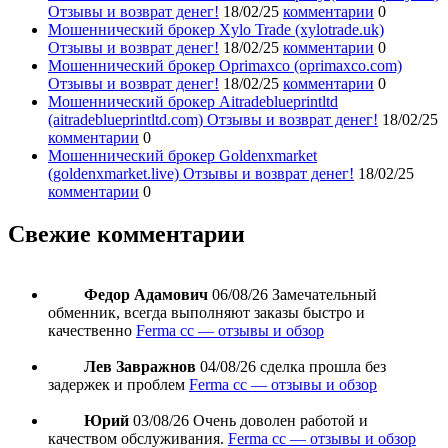
Отзывы и возврат денег!
18/02/25
комментарии
0
Мошеннический брокер Xylo Trade (xylotrade.uk)
Отзывы и возврат денег!
18/02/25
комментарии
0
Мошеннический брокер Oprimaxco (oprimaxco.com)
Отзывы и возврат денег!
18/02/25
комментарии
0
Мошеннический брокер Aitradeblueprintltd
(aitradeblueprintltd.com) Отзывы и возврат денег!
18/02/25
комментарии
0
Мошеннический брокер Goldenxmarket
(goldenxmarket.live) Отзывы и возврат денег!
18/02/25
комментарии
0
Свежие комментарии
Федор Адамович
06/08/26
Замечательный
обменник, всегда выполняют заказы быстро и
качественно
Ferma cc — отзывы и обзор
Лев Завражнов
04/08/26
сделка прошла без
задержек и проблем
Ferma cc — отзывы и обзор
Юрий
03/08/26
Очень доволен работой и
качеством обслуживания.
Ferma cc — отзывы и обзор