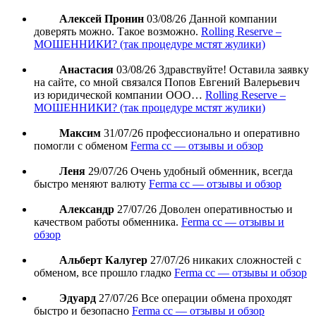
Алексей Пронин
03/08/26
Данной компании
доверять можно. Такое возможно.
Rolling Reserve –
МОШЕННИКИ? (так процедуре мстят жулики)
Анастасия
03/08/26
Здравствуйте! Оставила заявку
на сайте, со мной связался Попов Евгений Валерьевич
из юридической компании ООО…
Rolling Reserve –
МОШЕННИКИ? (так процедуре мстят жулики)
Максим
31/07/26
профессионально и оперативно
помогли с обменом
Ferma cc — отзывы и обзор
Леня
29/07/26
Очень удобный обменник, всегда
быстро меняют валюту
Ferma cc — отзывы и обзор
Александр
27/07/26
Доволен оперативностью и
качеством работы обменника.
Ferma cc — отзывы и
обзор
Альберт Калугер
27/07/26
никаких сложностей с
обменом, все прошло гладко
Ferma cc — отзывы и обзор
Эдуард
27/07/26
Все операции обмена проходят
быстро и безопасно
Ferma cc — отзывы и обзор