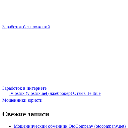
Заработок без вложений
Заработок в интернете
Vipstrix (vipstrix.net) лжеброкер! Отзыв Telltrue
Мошенники юристи
Свежие записи
Мошеннический обменник OtoCompany (otocompany.net)