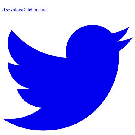
d.sokolova@telltrue.net