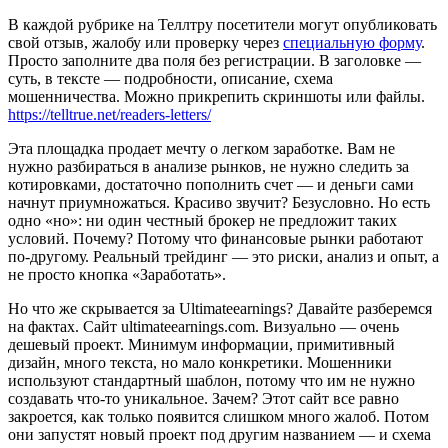
В каждой рубрике на Теллтру посетители могут опубликовать
свой отзыв, жалобу или проверку через
специальную форму
.
Просто заполните два поля без регистрации. В заголовке —
суть, в тексте — подробности, описание, схема
мошенничества. Можно прикрепить скриншоты или файлы.
https://telltrue.net/readers-letters/
Эта площадка продает мечту о легком заработке. Вам не
нужно разбираться в анализе рынков, не нужно следить за
котировками, достаточно пополнить счет — и деньги сами
начнут приумножаться. Красиво звучит? Безусловно. Но есть
одно «но»: ни один честный брокер не предложит таких
условий. Почему? Потому что финансовые рынки работают
по-другому. Реальный трейдинг — это риски, анализ и опыт, а
не просто кнопка «Заработать».
Но что же скрывается за Ultimateearnings? Давайте разберемся
на фактах. Сайт ultimateearnings.com. Визуально — очень
дешевый проект. Минимум информации, примитивный
дизайн, много текста, но мало конкретики. Мошенники
используют стандартный шаблон, потому что им не нужно
создавать что-то уникальное. Зачем? Этот сайт все равно
закроется, как только появится слишком много жалоб. Потом
они запустят новый проект под другим названием — и схема