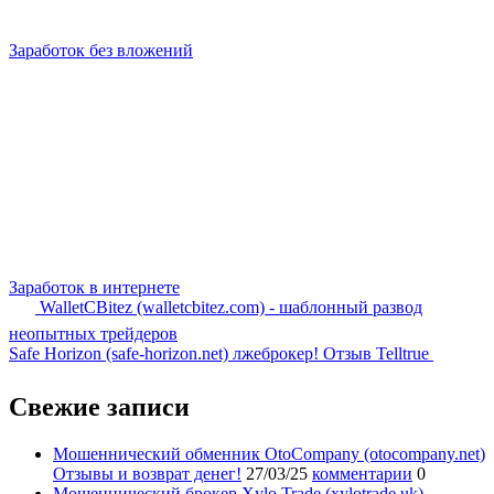
Заработок без вложений
Заработок в интернете
WalletCBitez (walletcbitez.com) - шаблонный развод
неопытных трейдеров
Safe Horizon (safe-horizon.net) лжеброкер! Отзыв Telltrue
Свежие записи
Мошеннический обменник OtoCompany (otocompany.net)
Отзывы и возврат денег!
27/03/25
комментарии
0
Мошеннический брокер Xylo Trade (xylotrade.uk)