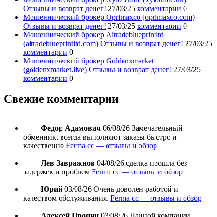
Отзывы и возврат денег!
27/03/25
комментарии
0
Мошеннический брокер Oprimaxco (oprimaxco.com)
Отзывы и возврат денег!
27/03/25
комментарии
0
Мошеннический брокер Aitradeblueprintltd
(aitradeblueprintltd.com) Отзывы и возврат денег!
27/03/25
комментарии
0
Мошеннический брокер Goldenxmarket
(goldenxmarket.live) Отзывы и возврат денег!
27/03/25
комментарии
0
Свежие комментарии
Федор Адамович
06/08/26
Замечательный
обменник, всегда выполняют заказы быстро и
качественно
Ferma cc — отзывы и обзор
Лев Завражнов
04/08/26
сделка прошла без
задержек и проблем
Ferma cc — отзывы и обзор
Юрий
03/08/26
Очень доволен работой и
качеством обслуживания.
Ferma cc — отзывы и обзор
Алексей Пронин
03/08/26
Данной компании