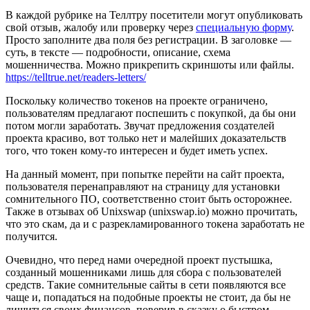
В каждой рубрике на Теллтру посетители могут опубликовать
свой отзыв, жалобу или проверку через
специальную форму
.
Просто заполните два поля без регистрации. В заголовке —
суть, в тексте — подробности, описание, схема
мошенничества. Можно прикрепить скриншоты или файлы.
https://telltrue.net/readers-letters/
Поскольку количество токенов на проекте ограничено,
пользователям предлагают поспешить с покупкой, да бы они
потом могли заработать. Звучат предложения создателей
проекта красиво, вот только нет и малейших доказательств
того, что токен кому-то интересен и будет иметь успех.
На данный момент, при попытке перейти на сайт проекта,
пользователя перенаправляют на страницу для установки
сомнительного ПО, соответственно стоит быть осторожнее.
Также в отзывах об Unixswap (unixswap.io) можно прочитать,
что это скам, да и с разрекламированного токена заработать не
получится.
Очевидно, что перед нами очередной проект пустышка,
созданный мошенниками лишь для сбора с пользователей
средств. Такие сомнительные сайты в сети появляются все
чаще и, попадаться на подобные проекты не стоит, да бы не
лишиться своих финансов, поверив в сказку о быстром