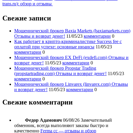
trans.ru): обзор и отзывы
Свежие записи
Мошеннический брокер Baxia Markets (baxiamarkets.com)
Отзывы и возврат денег!
11/05/23
комментарии
0
Как работает в крипто-криминалистике Success fee с
оплатой при успехе: основные нюансы
11/05/23
комментарии
0
Мошеннический брокер EX DeFi (exdefi.com) Отзывы и
возврат денег!
11/05/23
комментарии
0
Мошеннический брокер Propstar Trading
(propstartrading.com) Отзывы и возврат денег!
11/05/23
комментарии
0
Мошеннический брокер Linvarex (linvarex.com) Отзывы
и возврат денег!
11/05/23
комментарии
0
Свежие комментарии
Федор Адамович
06/08/26
Замечательный
обменник, всегда выполняют заказы быстро и
качественно
Ferma cc — отзывы и обзор