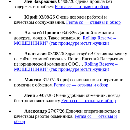
Лев Завражнов
04/08/26
сделка прошла без
задержек и проблем
Ferma cc — отзывы и обзор
Юрий
03/08/26
Очень доволен работой и
качеством обслуживания.
Ferma cc — отзывы и обзор
Алексей Пронин
03/08/26
Данной компании
доверять можно. Такое возможно.
Rolling Reserve –
МОШЕННИКИ? (так процедуре мстят жулики)
Анастасия
03/08/26
Здравствуйте! Оставила заявку
на сайте, со мной связался Попов Евгений Валерьевич
из юридической компании ООО…
Rolling Reserve –
МОШЕННИКИ? (так процедуре мстят жулики)
Максим
31/07/26
профессионально и оперативно
помогли с обменом
Ferma cc — отзывы и обзор
Леня
29/07/26
Очень удобный обменник, всегда
быстро меняют валюту
Ferma cc — отзывы и обзор
Александр
27/07/26
Доволен оперативностью и
качеством работы обменника.
Ferma cc — отзывы и
обзор