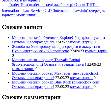
Заработок в интернете
Trader Trust (trader-trust.eu) лжеброкер! Отзыв TellTrue
International Law Service GLD (internationiallaw.info) очередные
юристы мошенники!
Свежие записи
Мошеннический обменник ExploreCY (explore-cy.com)
Отзывы и возврат денег!
22/09/23
комментарии
0
Жалоба на блокировку вывода средств и аккаунта в
Bybit: инструкция 2026 пошагово
22/09/23
комментарии
0
Мошеннический брокер Trusvale Capital
(trusvalecapital.org) Отзывы и возврат денег!
22/09/23
комментарии
0
Мошеннический брокер Mextrades (mextrader.click)
Отзывы и возврат денег!
22/09/23
комментарии
0
Мошеннический брокер Blue Rock (bluerock-fx.com)
Отзывы и возврат денег!
22/09/23
комментарии
0
Свежие комментарии