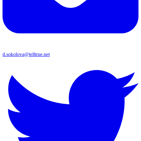
d.sokolova@telltrue.net