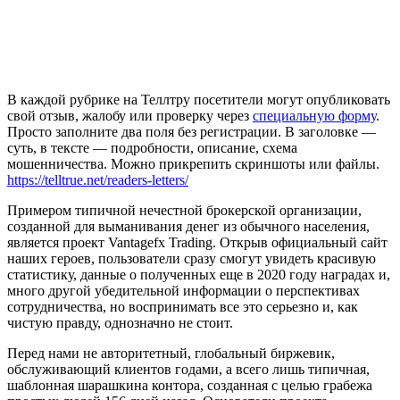
В каждой рубрике на Теллтру посетители могут опубликовать
свой отзыв, жалобу или проверку через
специальную форму
.
Просто заполните два поля без регистрации. В заголовке —
суть, в тексте — подробности, описание, схема
мошенничества. Можно прикрепить скриншоты или файлы.
https://telltrue.net/readers-letters/
Примером типичной нечестной брокерской организации,
созданной для выманивания денег из обычного населения,
является проект Vantagefx Trading. Открыв официальный сайт
наших героев, пользователи сразу смогут увидеть красивую
статистику, данные о полученных еще в 2020 году наградах и,
много другой убедительной информации о перспективах
сотрудничества, но воспринимать все это серьезно и, как
чистую правду, однозначно не стоит.
Перед нами не авторитетный, глобальный биржевик,
обслуживающий клиентов годами, а всего лишь типичная,
шаблонная шарашкина контора, созданная с целью грабежа