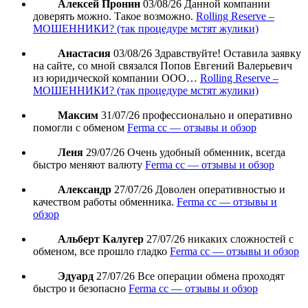
Алексей Пронин
03/08/26
Данной компании
доверять можно. Такое возможно.
Rolling Reserve –
МОШЕННИКИ? (так процедуре мстят жулики)
Анастасия
03/08/26
Здравствуйте! Оставила заявку
на сайте, со мной связался Попов Евгений Валерьевич
из юридической компании ООО…
Rolling Reserve –
МОШЕННИКИ? (так процедуре мстят жулики)
Максим
31/07/26
профессионально и оперативно
помогли с обменом
Ferma cc — отзывы и обзор
Леня
29/07/26
Очень удобный обменник, всегда
быстро меняют валюту
Ferma cc — отзывы и обзор
Александр
27/07/26
Доволен оперативностью и
качеством работы обменника.
Ferma cc — отзывы и
обзор
Альберт Калугер
27/07/26
никаких сложностей с
обменом, все прошло гладко
Ferma cc — отзывы и обзор
Эдуард
27/07/26
Все операции обмена проходят
быстро и безопасно
Ferma cc — отзывы и обзор