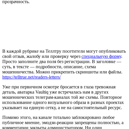
прозрачность.
В каждой рубрике на Теллтру посетители могут опубликовать
свой отзыв, жалобу или проверку через
специальную форму
.
Просто заполните два поля без регистрации. В заголовке —
суть, в тексте — подробности, описание, схема
мошенничества. Можно прикрепить скриншоты или файлы.
https://telltrue.net/readers-letters/
Уже при первичном осмотре бросается в глаза тревожная
деталь, аватарка Vaultiq уже встречалась нам в других
мошеннических телеграм-каналах той же схемы. Повторное
использование одного визуального образа в разных проектах
указывает на единую сетку, а не на самостоятельный ресурс.
Помимо этого, на канале тотально заблокировано любое
публичное мнение, эмодзи-реакции запрещены полностью, а
комментарии закрыты администратором. Ни один