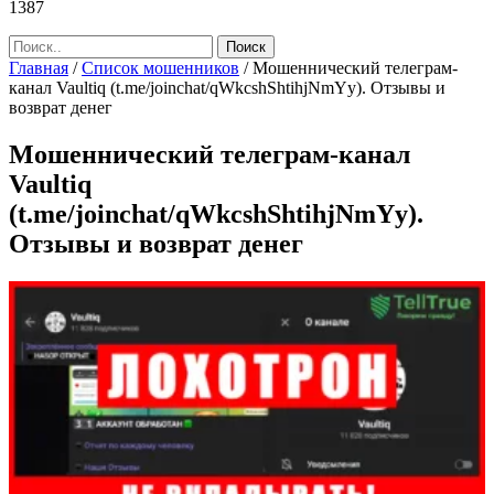
1387
Главная
/
Список мошенников
/
Мошеннический телеграм-
канал Vaultiq (t.me/joinchat/qWkcshShtihjNmYy). Отзывы и
возврат денег
Мошеннический телеграм-канал
Vaultiq
(t.me/joinchat/qWkcshShtihjNmYy).
Отзывы и возврат денег