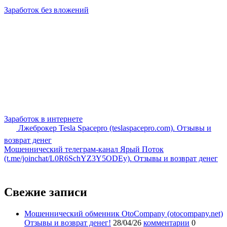
Заработок без вложений
Заработок в интернете
Лжеброкер Tesla Spacepro (teslaspacepro.com). Отзывы и
возврат денег
Мошеннический телеграм-канал Ярый Поток
(t.me/joinchat/L0R6SchYZ3Y5ODEy). Отзывы и возврат денег
Свежие записи
Мошеннический обменник OtoCompany (otocompany.net)
Отзывы и возврат денег!
28/04/26
комментарии
0