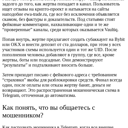
задолго до того, как жертва попадает в канал. Пользователь
ищет отзывы на крипто-проект и натыкается на сайты
наподобие ewa-trade.ru, где все без исключения объявляется
скамом, без фактуры и доказательств. Под статьями стоят
фейковые комментарии, нахваливающие одни и те же
“проверенные” каналы, среди которых оказывается Vaultiq.
Попав внутрь, жертве предлагают создать субаккаунт на Bybit
или OKX и внести депозит от ста долларов, при этом у всех
участников схемы используется один и тот же UID. После
пополнения человека добавляют в группу, где все, кроме
жертвы, боты или подсадные. Они демонстрируют
“результаты” и подталкивают вносить больше.
Затем приходит письмо с фейкового адреса с требованием
“страховки” якобы для разблокировки средств. Финал всегда
один, после оплаты или отказа жертву банят, деньги не
возвращают. Это распространенная мошенническая схема в
Telegram, отточенная до автоматизма.
Как понять, что вы общаетесь с
мошенником?
Как распознать мошенника в Telegram, когда все внешне