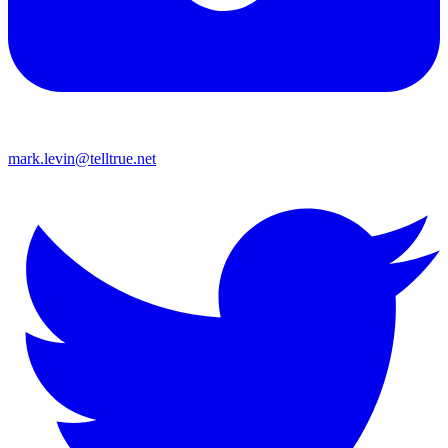
mark.levin@telltrue.net