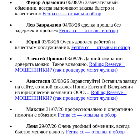
Федор Адамович
06/08/26
Замечательный
обменник, всегда выполняют заказы быстро и
качественно
Ferma cc — отзывы и обзор
Лев Завражнов
04/08/26
сделка прошла без
задержек и проблем
Ferma cc — отзывы и обзор
Юрий
03/08/26
Очень доволен работой и
качеством обслуживания.
Ferma cc — отзывы и обзор
Алексей Пронин
03/08/26
Данной компании
доверять можно. Такое возможно.
Rolling Reserve –
МОШЕННИКИ? (так процедуре мстят жулики)
Анастасия
03/08/26
Здравствуйте! Оставила заявку
на сайте, со мной связался Попов Евгений Валерьевич
из юридической компании ООО…
Rolling Reserve –
МОШЕННИКИ? (так процедуре мстят жулики)
Максим
31/07/26
профессионально и оперативно
помогли с обменом
Ferma cc — отзывы и обзор
Леня
29/07/26
Очень удобный обменник, всегда
быстро меняют валюту
Ferma cc — отзывы и обзор