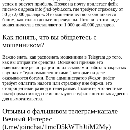
успех и рисуют прибыль. Позже на почту прилетает фейк
письмо с адреса info@ad-bybit.com, где требуют страховку от
50 до 2,000 долларов. Это мошенничество заканчивается
баном, как только деньги переведены. Потери в этом виде
мошенничества составляют от 1,000 до 40,000 долларов.
Как понять, что вы общаетесь с
мошенником?
Важно знать, как распознать мошенника в Telegram до того,
как вы отправите средства. Основной признак это
навязывание регистрации по их ссылкам и работа в закрытых
группах с “единомышленниками”, которые на деле
оказываются ботами. Если администратор @egor_traderr
требует оплатить налоги или страховку вне биржи, это
стопроцентный развод в телеграмме. Помните, что честные
платформы никогда не используют спуфинг почтовых адресов
для вымогательства.
Отзывы о фальшивом телеграм-канале
Вечный Интерес
(t.me/joinchat/1mcD5kWThJtiM2My)