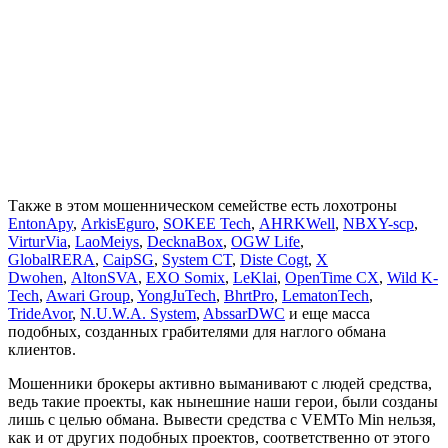
Также в этом мошенническом семействе есть лохотроны
EntonApy
,
ArkisEguro
,
SOKEE Tech
,
AHRKWell
,
NBXY-scp
,
VirturVia
,
LaoMeiys
,
DecknaBox
,
OGW Life
,
GlobalRERA
,
CaipSG
,
System CT
,
Diste Cogt
,
X
Dwohen
,
AltonSVA
,
EXO Somix
,
LeKlai
,
OpenTime CX
,
Wild K-
Tech
,
Awari Group
,
YongJuTech
,
BhrtPro
,
LematonTech
,
TrideAvor
,
N.U.W.A. System
,
AbssarDWC
и еще масса
подобных, созданных грабителями для наглого обмана
клиентов.
Мошенники брокеры активно выманивают с людей средства,
ведь такие проекты, как нынешние наши герои, были созданы
лишь с целью обмана. Вывести средства с VEMTo Min нельзя,
как и от других подобных проектов, соответственно от этого