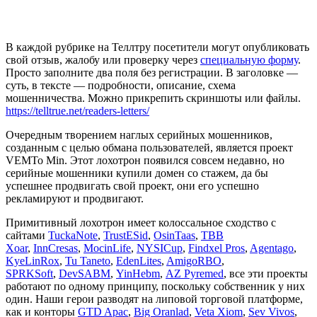
В каждой рубрике на Теллтру посетители могут опубликовать
свой отзыв, жалобу или проверку через
специальную форму
.
Просто заполните два поля без регистрации. В заголовке —
суть, в тексте — подробности, описание, схема
мошенничества. Можно прикрепить скриншоты или файлы.
https://telltrue.net/readers-letters/
Очередным творением наглых серийных мошенников,
созданным с целью обмана пользователей, является проект
VEMTo Min. Этот лохотрон появился совсем недавно, но
серийные мошенники купили домен со стажем, да бы
успешнее продвигать свой проект, они его успешно
рекламируют и продвигают.
Примитивный лохотрон имеет колоссальное сходство с
сайтами
TuckaNote
,
TrustESid
,
OsinTaas
,
TBB
Xoar
,
InnCresas
,
MocinLife
,
NYSICup
,
Findxel Pros
,
Agentago
,
KyeLinRox
,
Tu Taneto
,
EdenLites
,
AmigoRBO
,
SPRKSoft
,
DevSABM
,
YinHebm
,
AZ Pyremed
, все эти проекты
работают по одному принципу, поскольку собственник у них
один. Наши герои разводят на липовой торговой платформе,
как и конторы
GTD Apac
,
Big Oranlad
,
Veta Xiom
,
Sev Vivos
,