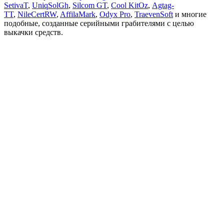
SetivaT
,
UniqSolGh
,
Silcom GT
,
Cool KitOz
,
Agtag-
TT
,
NileCertRW
,
AffilaMark
,
Odyx Pro
,
TraevenSoft
и многие
подобные, созданные серийными грабителями с целью
выкачки средств.