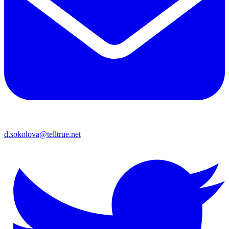
d.sokolova@telltrue.net