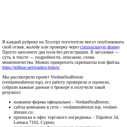
В каждой рубрике на Теллтру посетители могут опубликовать
свой отзыв, жалобу или проверку через
специальную форму
.
Просто заполните два поля без регистрации. В заголовке —
суть, в тексте — подробности, описание, схема
мошенничества. Можно прикрепить скриншоты или файлы.
https://telltrue.net/readers-letters/
Мы рассмотрели проект VerdantSeaBreeze
(verdantseabreeze.top), его работу проверили и оценили,
собрали важные данные о брокере и получили такой
результат:
название фирмы официально – VerdantSeaBreeze;
сайты компании в сети – verdantseabreeze.top, verdant-
sbreaze.co;
прописка и офис торгового посредника – Tripoleos 34,
Larnaca 7102, Cyprus;