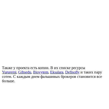
Также у проекта есть копии. В их списке ресурсы
Yururemi
,
Gihsedu
,
Biovytem
,
Eksalara
,
Defisofly
и таких пару
сотен. С каждым днем фальшивых брокеров становится все
больше.