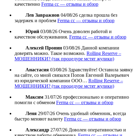
качественно
Ferma cc — отзывы и обзор
Лев Завражнов
04/08/26
сделка прошла без
задержек и проблем
Ferma cc — отзывы и обзор
Юрий
03/08/26
Очень доволен работой и
качеством обслуживания.
Ferma cc — отзывы и обзор
Алексей Пронин
03/08/26
Данной компании
доверять можно. Такое возможно.
Rolling Reserve –
МОШЕННИКИ? (так процедуре мстят жулики)
Анастасия
03/08/26
Здравствуйте! Оставила заявку
на сайте, со мной связался Попов Евгений Валерьевич
из юридической компании ООО…
Rolling Reserve –
МОШЕННИКИ? (так процедуре мстят жулики)
Максим
31/07/26
профессионально и оперативно
помогли с обменом
Ferma cc — отзывы и обзор
Леня
29/07/26
Очень удобный обменник, всегда
быстро меняют валюту
Ferma cc — отзывы и обзор
Александр
27/07/26
Доволен оперативностью и
качеством работы обменника.
Ferma cc — отзывы и