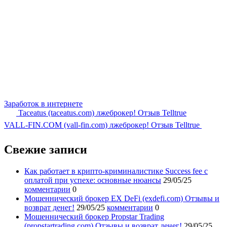
Заработок в интернете
Taceatus (taceatus.com) лжеброкер! Отзыв Telltrue
VALL-FIN.COM (vall-fin.com) лжеброкер! Отзыв Telltrue
Свежие записи
Как работает в крипто-криминалистике Success fee с
оплатой при успехе: основные нюансы
29/05/25
комментарии
0
Мошеннический брокер EX DeFi (exdefi.com) Отзывы и
возврат денег!
29/05/25
комментарии
0
Мошеннический брокер Propstar Trading
(propstartrading.com) Отзывы и возврат денег!
29/05/25