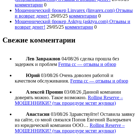
комментарии
0
Мошеннический брокер Linvarex (linvarex.com) Отзывы
и возврат денег!
29/05/25
комментарии
0
Мошеннический брокер Asktyu (asktyu.com) Отзывы и
возврат денег!
29/05/25
комментарии
0
Свежие комментарии
Лев Завражнов
04/08/26
сделка прошла без
задержек и проблем
Ferma cc — отзывы и обзор
Юрий
03/08/26
Очень доволен работой и
качеством обслуживания.
Ferma cc — отзывы и обзор
Алексей Пронин
03/08/26
Данной компании
доверять можно. Такое возможно.
Rolling Reserve –
МОШЕННИКИ? (так процедуре мстят жулики)
Анастасия
03/08/26
Здравствуйте! Оставила заявку
на сайте, со мной связался Попов Евгений Валерьевич
из юридической компании ООО…
Rolling Reserve –
МОШЕННИКИ? (так процедуре мстят жулики)