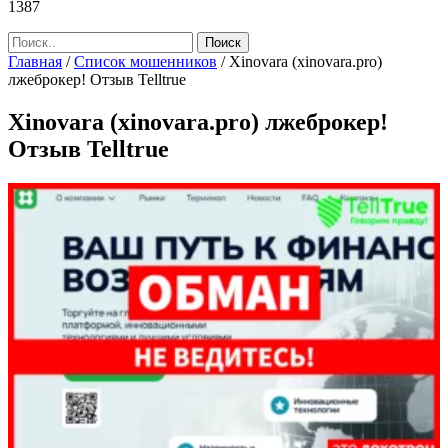
1387
Главная
/
Список мошенников
/
Xinovara (xinovara.pro)
лжеброкер! Отзыв Telltrue
Xinovara (xinovara.pro) лжеброкер!
Отзыв Telltrue