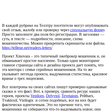
В каждой рубрике на Теллтру посетители могут опубликовать
свой отзыв, жалобу или проверку через
специальную форму
.
Просто заполните два поля без регистрации. В заголовке —
суть, в тексте — подробности, описание, схема
мошенничества. Можно прикрепить скриншоты или файлы.
https://telltrue.net/readers-letters/
Проект Xinovara – это типичный лжеброкер мошенник и, он
обманывает простое население. Только один мониторинг
главное страницы сайта и дизайна проекта дает понять, что
эта контора с семьи серийных мошенников. На то же
указывает легенда проекта, выдуманная статистика, красивое
вранье о трех лицензиях.
Все лохотроны на своих сайтах пишут примерно одинаковые
сказки и это факт. Вот, к примеру, сравнить ресурс наших
героев, проекты
Vepilorn
,
Delyvtol
,
Tevetaiom
, Priltharx,
Tvakloxil, Vizilogix и сотни подобных, все на них будет
фактически идентичным. Это по причине того, что
мошенники не собираются что-то выдумывать новое, они