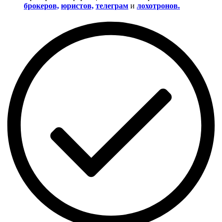
брокеров,
юристов,
телеграм
и
лохотронов.