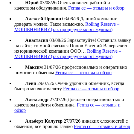
Юрий
03/08/26
Очень доволен работой и
качеством обслуживания.
Ferma cc — отзывы и обзор
Алексей Пронин
03/08/26
Данной компании
доверять можно. Такое возможно.
Rolling Reserve –
МОШЕННИКИ? (так процедуре мстят жулики)
Анастасия
03/08/26
Здравствуйте! Оставила заявку
на сайте, со мной связался Попов Евгений Валерьевич
из юридической компании ООО…
Rolling Reserve –
МОШЕННИКИ? (так процедуре мстят жулики)
Максим
31/07/26
профессионально и оперативно
помогли с обменом
Ferma cc — отзывы и обзор
Леня
29/07/26
Очень удобный обменник, всегда
быстро меняют валюту
Ferma cc — отзывы и обзор
Александр
27/07/26
Доволен оперативностью и
качеством работы обменника.
Ferma cc — отзывы и
обзор
Альберт Калугер
27/07/26
никаких сложностей с
обменом, все прошло гладко
Ferma cc — отзывы и обзор