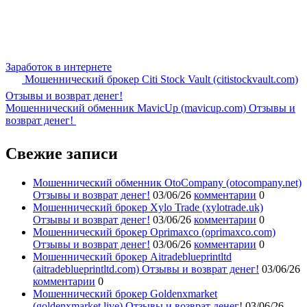
Заработок в интернете
Мошеннический брокер Citi Stock Vault (citistockvault.com)
Отзывы и возврат денег!
Мошеннический обменник MavicUp (mavicup.com) Отзывы и
возврат денег!
Свежие записи
Мошеннический обменник OtoCompany (otocompany.net)
Отзывы и возврат денег!
03/06/26
комментарии
0
Мошеннический брокер Xylo Trade (xylotrade.uk)
Отзывы и возврат денег!
03/06/26
комментарии
0
Мошеннический брокер Oprimaxco (oprimaxco.com)
Отзывы и возврат денег!
03/06/26
комментарии
0
Мошеннический брокер Aitradeblueprintltd
(aitradeblueprintltd.com) Отзывы и возврат денег!
03/06/26
комментарии
0
Мошеннический брокер Goldenxmarket
(goldenxmarket.live) Отзывы и возврат денег!
03/06/26