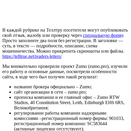
В каждой рубрике на Теллтру посетители могут опубликовать
свой отзыв, жалобу или проверку через
специальную форму
.
Просто заполните два поля без регистрации. В заголовке —
суть, в тексте — подробности, описание, схема
мошенничества. Можно прикрепить скриншоты или файлы.
https://telltrue.net/readers-letters/
Мы внимательно проверили проект Zumo (zumo.pro), изучили
его работу и основные данные, посмотрели особенности
сайта, в ходе чего был получен такой результат:
название брокера официально – Zumo;
сайт организации в сети – zumo.pro;
прописка компании и ее главный офис – Zumo RTW
Studios, 40 Constitution Street, Leith, Edinburgh EH6 6RS,
Великобритания;
регулирование работы компании надзорными
комиссиями –регистрационный номер фирмы: 901033,
регистрационный номер компании: SC583644
(активные лицензии отсутствуют);