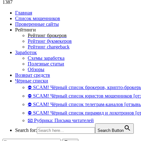
1387
Главная
Список мошенников
Проверенные сайты
Рейтинги
Рейтинг брокеров
Рейтинг букмекеров
Рейтинг chargeback
Заработок
Схемы заработка
Полезные статьи
Обзоры
Возврат средств
Чёрные списки
⛔ SCAM! Чёрный список брокеров, крипто-брокеры
⛔ SCAM! Чёрный список юристов мошенников [от
⛔ SCAM! Чёрный список телеграм-каналов [отзывы
⛔ SCAM! Чёрный список пирамид и лохотронов [о
📧 Рубрика: Письма читателей
Search for:
Search Button