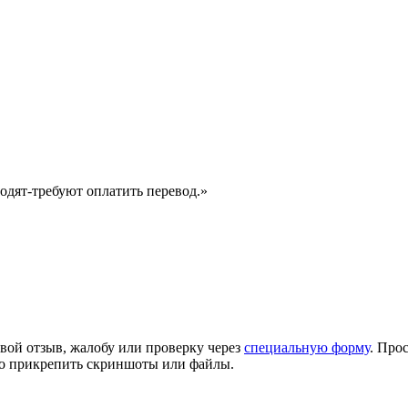
одят-требуют оплатить перевод.»
вой отзыв, жалобу или проверку через
специальную форму
. Про
но прикрепить скриншоты или файлы.