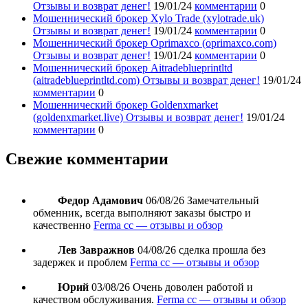
Отзывы и возврат денег!
19/01/24
комментарии
0
Мошеннический брокер Xylo Trade (xylotrade.uk)
Отзывы и возврат денег!
19/01/24
комментарии
0
Мошеннический брокер Oprimaxco (oprimaxco.com)
Отзывы и возврат денег!
19/01/24
комментарии
0
Мошеннический брокер Aitradeblueprintltd
(aitradeblueprintltd.com) Отзывы и возврат денег!
19/01/24
комментарии
0
Мошеннический брокер Goldenxmarket
(goldenxmarket.live) Отзывы и возврат денег!
19/01/24
комментарии
0
Свежие комментарии
Федор Адамович
06/08/26
Замечательный
обменник, всегда выполняют заказы быстро и
качественно
Ferma cc — отзывы и обзор
Лев Завражнов
04/08/26
сделка прошла без
задержек и проблем
Ferma cc — отзывы и обзор
Юрий
03/08/26
Очень доволен работой и
качеством обслуживания.
Ferma cc — отзывы и обзор