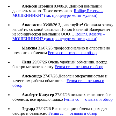
Алексей Пронин
03/08/26
Данной компании
доверять можно. Такое возможно.
Rolling Reserve –
МОШЕННИКИ? (так процедуре мстят жулики)
Анастасия
03/08/26
Здравствуйте! Оставила заявку
на сайте, со мной связался Попов Евгений Валерьевич
из юридической компании ООО…
Rolling Reserve –
МОШЕННИКИ? (так процедуре мстят жулики)
Максим
31/07/26
профессионально и оперативно
помогли с обменом
Ferma cc — отзывы и обзор
Леня
29/07/26
Очень удобный обменник, всегда
быстро меняют валюту
Ferma cc — отзывы и обзор
Александр
27/07/26
Доволен оперативностью и
качеством работы обменника.
Ferma cc — отзывы и
обзор
Альберт Калугер
27/07/26
никаких сложностей с
обменом, все прошло гладко
Ferma cc — отзывы и обзор
Эдуард
27/07/26
Все операции обмена проходят
быстро и безопасно
Ferma cc — отзывы и обзор