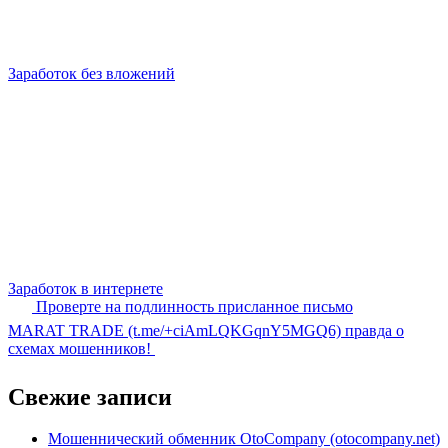
Заработок без вложений
Заработок в интернете
Проверте на подлинность присланное письмо
MARAT TRADE (t.me/+ciAmLQKGqnY5MGQ6) правда о
схемах мошенников!
Свежие записи
Мошеннический обменник OtoCompany (otocompany.net)