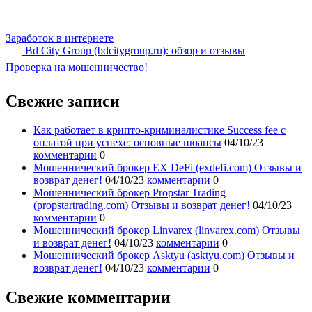
Заработок в интернете
Bd City Group (bdcitygroup.ru): обзор и отзывы
Проверка на мошенничество!
Свежие записи
Как работает в крипто-криминалистике Success fee с
оплатой при успехе: основные нюансы
04/10/23
комментарии
0
Мошеннический брокер EX DeFi (exdefi.com) Отзывы и
возврат денег!
04/10/23
комментарии
0
Мошеннический брокер Propstar Trading
(propstartrading.com) Отзывы и возврат денег!
04/10/23
комментарии
0
Мошеннический брокер Linvarex (linvarex.com) Отзывы
и возврат денег!
04/10/23
комментарии
0
Мошеннический брокер Asktyu (asktyu.com) Отзывы и
возврат денег!
04/10/23
комментарии
0
Свежие комментарии