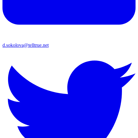
d.sokolova@telltrue.net