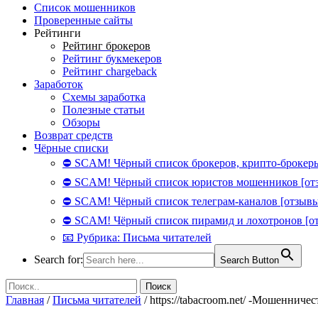
Список мошенников
Проверенные сайты
Рейтинги
Рейтинг брокеров
Рейтинг букмекеров
Рейтинг chargeback
Заработок
Схемы заработка
Полезные статьи
Обзоры
Возврат средств
Чёрные списки
⛔ SCAM! Чёрный список брокеров, крипто-брокеры
⛔ SCAM! Чёрный список юристов мошенников [от
⛔ SCAM! Чёрный список телеграм-каналов [отзывы
⛔ SCAM! Чёрный список пирамид и лохотронов [о
📧 Рубрика: Письма читателей
Search for:
Search Button
Главная
/
Письма читателей
/
https://tabacroom.net/ -Мошенниче