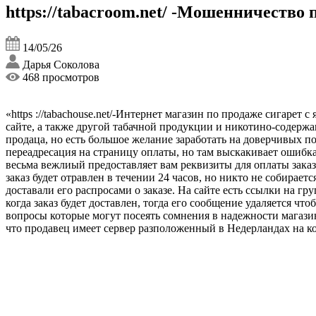
https://tabacroom.net/ -Мошенничество 
14/05/26
Дарья Соколова
468 просмотров
«https ://tabachouse.net/-Интернет магазин по продаже сигар
сайте, а также другой табачной продукции и никотино-содержа
продаца, но есть большое желание заработать на доверчивых по
переадресация на страницу оплаты, но там выскакивает ошибка
весьма вежлиый предоставляет вам реквизиты для оплаты заказа
заказ будет отравлен в течении 24 часов, но никто не собирает
доставали его распросами о заказе. На сайте есть ссылки на гр
когда заказ будет доставлен, тогда его сообщение удаляется ч
вопросы которые могут посеять сомнения в надежности магази
что продавец имеет сервер разположенный в Недерландах на к