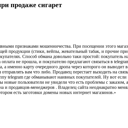
при продаже сигарет
ет с явными признаками мошенничества. При посещении этого маг
щей продукции (стики, вейпы, жевательный табак, и прочие прис
купателях. Способ обмана довольно таки простой: покупатель на
 оплата не прошла, и покупателю предлагают связаться в telegr
, а именно карту очередного дропа через которого он выводит в
ся отправлять вам что либо. Продавец перестает выходить на связ
уппу telegram где обманывают наивных покупателей. Ну вот если 
тобы новые пользователи не увидели что есть проблемы с заказом,
на и продавцов-менеджеров . Владелец сайта неоднакратно меня
отором есть заготовки домены новых интернет магазинов.»