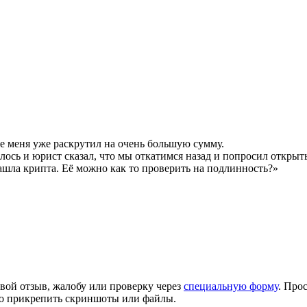
оге меня уже раскрутил на очень большую сумму.
илось и юрист сказал, что мы откатимся назад и попросил открыт
зашла крипта. Её можно как то проверить на подлинность?»
вой отзыв, жалобу или проверку через
специальную форму
. Про
но прикрепить скриншоты или файлы.