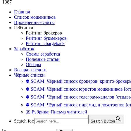
1387
Главная
Список мошенников
Проверенные сайты
Рейтинги
Рейтинг брокеров
Рейтинг букмекеров
Рейтинг chargeback
Заработок
Схемы заработка
Полезные статьи
Обзоры
Возврат средств
Чёрные списки
⛔ SCAM! Чёрный список брокеров, крипто-брокеры
⛔ SCAM! Чёрный список юристов мошенников [от
⛔ SCAM! Чёрный список телеграм-каналов [отзывы
⛔ SCAM! Чёрный список пирамид и лохотронов [о
📧 Рубрика: Письма читателей
Search for:
Search Button