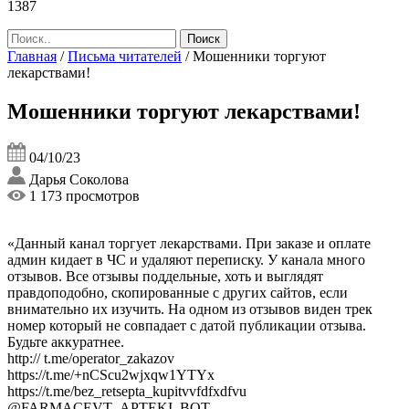
1387
Главная
/
Письма читателей
/
Мошенники торгуют
лекарствами!
Мошенники торгуют лекарствами!
04/10/23
Дарья Соколова
1 173 просмотров
«Данный канал торгует лекарствами. При заказе и оплате
админ кидает в ЧС и удаляют переписку. У канала много
отзывов. Все отзывы поддельные, хоть и выглядят
правдоподобно, скопированные с других сайтов, если
внимательно их изучить. На одном из отзывов виден трек
номер который не совпадает с датой публикации отзыва.
Будьте аккуратнее.
http:// t.me/operator_zakazov
https://t.me/+nCScu2wjxqw1YTYx
https://t.me/bez_retsepta_kupitvvfdfxdfvu
@FARMACEVT_APTEKI_BOT