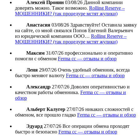
Алексей Пронин
03/08/26
Данной компании
доверять можно. Такое возможно.
Rolling Reserve –
МОШЕННИКИ? (так процедуре мстят жулики)
Анастасия
03/08/26
Здравствуйте! Оставила заявку
на сайте, со мной связался Попов Евгений Валерьевич
из юридической компании ООО…
Rolling Reserve –
МОШЕННИКИ? (так процедуре мстят жулики)
Максим
31/07/26
профессионально и оперативно
помогли с обменом
Ferma cc — отзывы и обзор
Леня
29/07/26
Очень удобный обменник, всегда
быстро меняют валюту
Ferma cc — отзывы и обзор
Александр
27/07/26
Доволен оперативностью и
качеством работы обменника.
Ferma cc — отзывы и
обзор
Альберт Калугер
27/07/26
никаких сложностей с
обменом, все прошло гладко
Ferma cc — отзывы и обзор
Эдуард
27/07/26
Все операции обмена проходят
быстро и безопасно
Ferma cc — отзывы и обзор