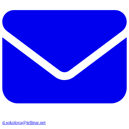
d.sokolova@telltrue.net