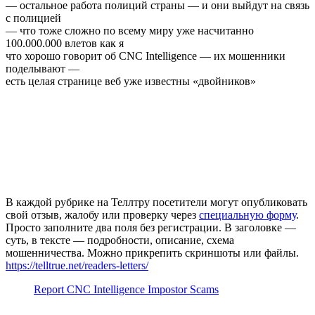
— остальное работа полиций страны — и они выйдут на связь
с полицией
— что тоже сложно по всему миру уже насчитанно
100.000.000 влетов как я
что хорошо говорит об CNC Intelligence — их мошенники
поделывают —
есть целая странице веб уже известны «двойников»
В каждой рубрике на Теллтру посетители могут опубликовать
свой отзыв, жалобу или проверку через
специальную форму
.
Просто заполните два поля без регистрации. В заголовке —
суть, в тексте — подробности, описание, схема
мошенничества. Можно прикрепить скриншоты или файлы.
https://telltrue.net/readers-letters/
Report CNC Intelligence Impostor Scams