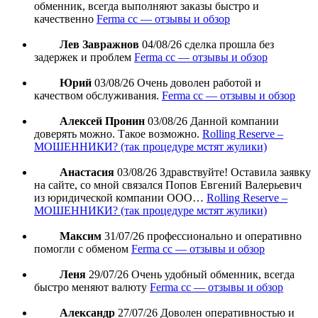
обменник, всегда выполняют заказы быстро и
качественно
Ferma cc — отзывы и обзор
Лев Завражнов
04/08/26
сделка прошла без
задержек и проблем
Ferma cc — отзывы и обзор
Юрий
03/08/26
Очень доволен работой и
качеством обслуживания.
Ferma cc — отзывы и обзор
Алексей Пронин
03/08/26
Данной компании
доверять можно. Такое возможно.
Rolling Reserve –
МОШЕННИКИ? (так процедуре мстят жулики)
Анастасия
03/08/26
Здравствуйте! Оставила заявку
на сайте, со мной связался Попов Евгений Валерьевич
из юридической компании ООО…
Rolling Reserve –
МОШЕННИКИ? (так процедуре мстят жулики)
Максим
31/07/26
профессионально и оперативно
помогли с обменом
Ferma cc — отзывы и обзор
Леня
29/07/26
Очень удобный обменник, всегда
быстро меняют валюту
Ferma cc — отзывы и обзор
Александр
27/07/26
Доволен оперативностью и