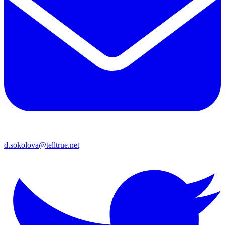
d.sokolova@telltrue.net